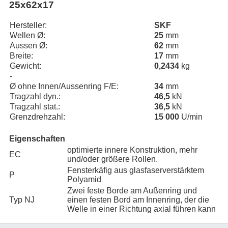
25x62x17
Hersteller:
SKF
Wellen Ø:
25
mm
Aussen Ø:
62
mm
Breite:
17
mm
Gewicht:
0,2434
kg
-
Ø ohne Innen/Aussenring F/E:
34
mm
Tragzahl dyn.:
46,5
kN
Tragzahl stat.:
36,5
kN
Grenzdrehzahl:
15 000
U/min
Eigenschaften
optimierte innere Konstruktion, mehr
EC
und/oder größere Rollen.
Fensterkäfig aus glasfaserverstärktem
P
Polyamid
Zwei feste Borde am Außenring und
Typ NJ
einen festen Bord am Innenring, der die
Welle in einer Richtung axial führen kann