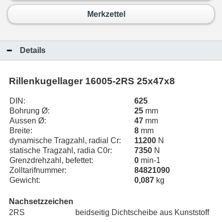
Merkzettel
Details
Rillenkugellager 16005-2RS 25x47x8
DIN:
625
Bohrung Ø:
25
mm
Aussen Ø:
47
mm
Breite:
8
mm
dynamische Tragzahl, radial Cr:
11200
N
statische Tragzahl, radia C0r:
7350
N
Grenzdrehzahl, befettet:
0
min-1
Zolltarifnummer:
84821090
Gewicht:
0,087
kg
Nachsetzzeichen
2RS
beidseitig Dichtscheibe aus Kunststoff