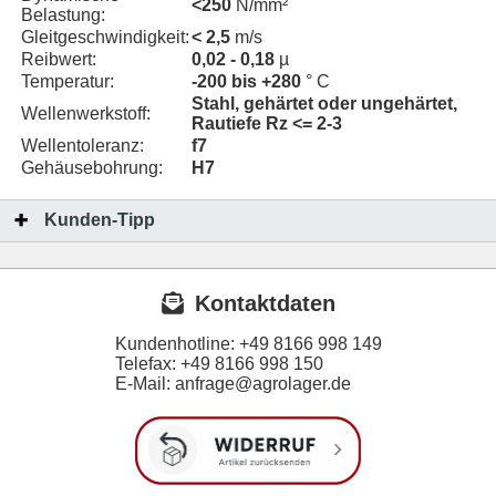
<250
N/mm²
Belastung:
Gleitgeschwindigkeit:
< 2,5
m/s
Reibwert:
0,02 - 0,18
µ
Temperatur:
-200 bis +280
° C
Stahl, gehärtet oder ungehärtet,
Wellenwerkstoff:
Rautiefe Rz <= 2-3
Wellentoleranz:
f7
Gehäusebohrung:
H7
Kunden-Tipp
Kontaktdaten
Kundenhotline:
+49 8166 998 149
Telefax:
+49 8166 998 150
E-Mail: anfrage@agrolager.de