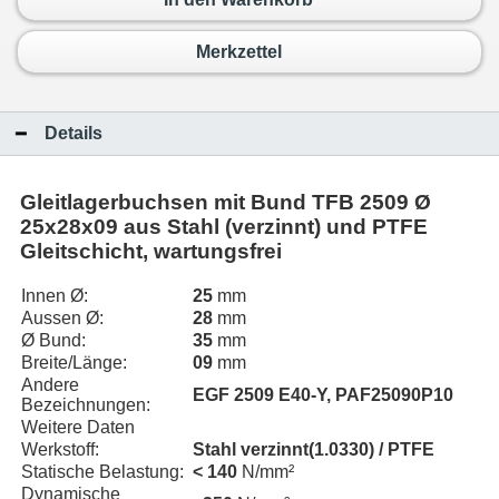
Merkzettel
Details
Gleitlagerbuchsen mit Bund TFB 2509 Ø
25x28x09 aus Stahl (verzinnt) und PTFE
Gleitschicht, wartungsfrei
Innen Ø:
25
mm
Aussen Ø:
28
mm
Ø Bund:
35
mm
Breite/Länge:
09
mm
Andere
EGF 2509 E40-Y, PAF25090P10
Bezeichnungen:
Weitere Daten
Werkstoff:
Stahl verzinnt(1.0330) / PTFE
Statische Belastung:
< 140
N/mm²
Dynamische