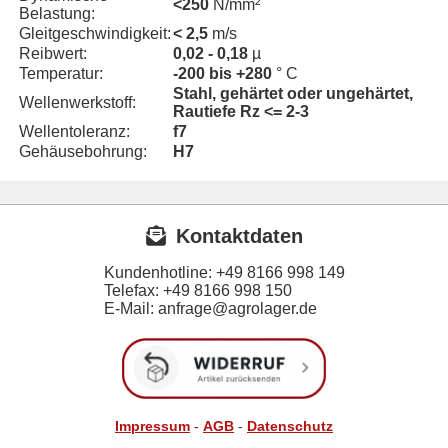
<250
N/mm²
Belastung:
Gleitgeschwindigkeit:
< 2,5
m/s
Reibwert:
0,02 - 0,18
µ
Temperatur:
-200 bis +280
° C
Stahl, gehärtet oder ungehärtet,
Wellenwerkstoff:
Rautiefe Rz <= 2-3
Wellentoleranz:
f7
Gehäusebohrung:
H7
Kontaktdaten
Kundenhotline:
+49 8166 998 149
Telefax:
+49 8166 998 150
E-Mail: anfrage@agrolager.de
Impressum
-
AGB
-
Datenschutz