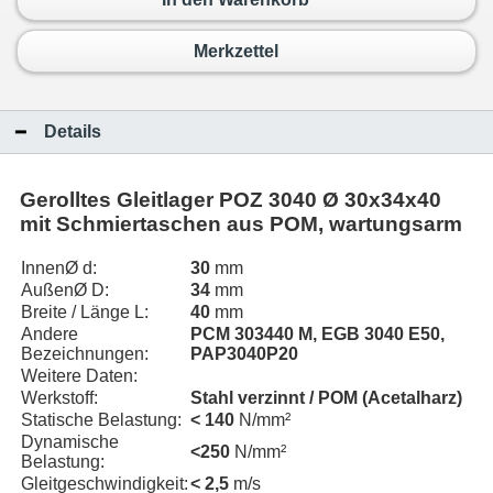
Merkzettel
Details
Gerolltes Gleitlager POZ 3040 Ø 30x34x40
mit Schmiertaschen aus POM, wartungsarm
InnenØ d:
30
mm
AußenØ D:
34
mm
Breite / Länge L:
40
mm
Andere
PCM 303440 M, EGB 3040 E50,
Bezeichnungen:
PAP3040P20
Weitere Daten:
Werkstoff:
Stahl verzinnt / POM (Acetalharz)
Statische Belastung:
< 140
N/mm²
Dynamische
<250
N/mm²
Belastung:
Gleitgeschwindigkeit:
< 2,5
m/s