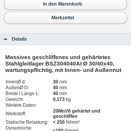
In den Warenkorb
Merkzettel
Details
Massives geschliffenes und gehärtetes
Stahlgleitlager BSZ304040AI Ø 30/40x40,
wartungspflichtig, mit Innen- und Außennut
InnenØ d:
30
mm
AußenØ D:
40
mm
Breite / Länge L:
40
mm
Gewicht:
0,173
kg
Weitere Daten:
20MnV6 gehärtet und
Werkstoff:
geschliffen
Statische Belastung:
< 250
N/mm²
Dynamische
<150
N/mm²