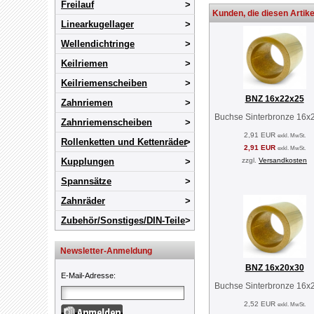
Freilauf
Kunden, die diesen Artike
Linearkugellager
Wellendichtringe
Keilriemen
Keilriemenscheiben
BNZ 16x22x25
Zahnriemen
Buchse Sinterbronze 16x
Zahnriemenscheiben
2,91 EUR
exkl. MwSt.
Rollenketten und Kettenräder
2,91 EUR
exkl. MwSt.
Kupplungen
zzgl.
Versandkosten
Spannsätze
Zahnräder
Zubehör/Sonstiges/DIN-Teile
Newsletter-Anmeldung
BNZ 16x20x30
E-Mail-Adresse
:
Buchse Sinterbronze 16x
2,52 EUR
exkl. MwSt.