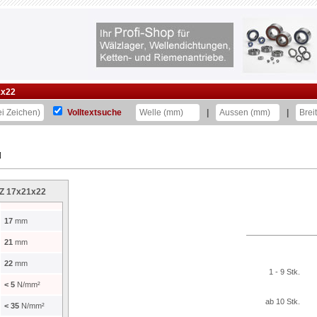
1x22
Volltextsuche
|
|
]
NZ 17x21x22
17
mm
21
mm
22
mm
1 - 9 Stk.
< 5
N/mm²
ab 10 Stk.
< 35
N/mm²