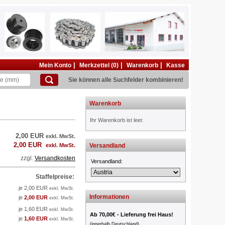
|
|
|
Mein Konto
Merkzettel (0)
Warenkorb
Kasse
Sie können alle Suchfelder kombinieren!
Warenkorb
Ihr Warenkorb ist leer.
2,00 EUR
exkl. MwSt.
2,00 EUR
exkl. MwSt.
Versandland
zzgl.
Versandkosten
Versandland:
Staffelpreise:
je 2,00 EUR
exkl. MwSt.
Informationen
je
2,00 EUR
exkl. MwSt.
je 1,60 EUR
exkl. MwSt.
Ab 70,00€ - Lieferung frei Haus!
je
1,60 EUR
exkl. MwSt.
(innerhalb Deutschland)