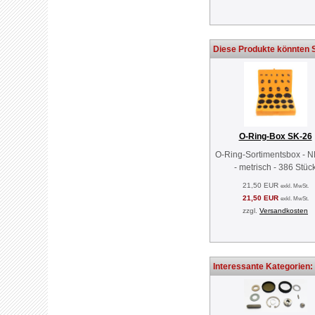
Diese Produkte könnten S
O-Ring-Box SK-26
O-Ring-Sortimentsbox - 
- metrisch - 386 Stüc
21,50 EUR
exkl. MwSt.
21,50 EUR
exkl. MwSt.
zzgl.
Versandkosten
Interessante Kategorien: