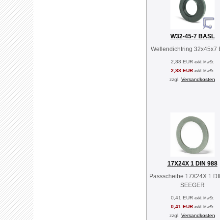
W32-45-7 BASL
Wellendichtring 32x45x7
2,88 EUR
exkl. MwSt.
2,88 EUR
exkl. MwSt.
zzgl.
Versandkosten
17X24X 1 DIN 988
Passscheibe 17X24X 1 DI
SEEGER
0,41 EUR
exkl. MwSt.
0,41 EUR
exkl. MwSt.
zzgl.
Versandkosten