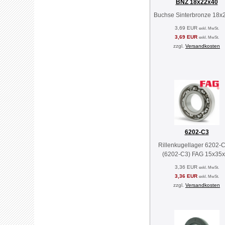
BNZ 18x22x40
Buchse Sinterbronze 18x
3,69 EUR
exkl. MwSt.
3,69 EUR
exkl. MwSt.
zzgl.
Versandkosten
6202-C3
Rillenkugellager 6202-
(6202-C3) FAG 15x35x
3,36 EUR
exkl. MwSt.
3,36 EUR
exkl. MwSt.
zzgl.
Versandkosten