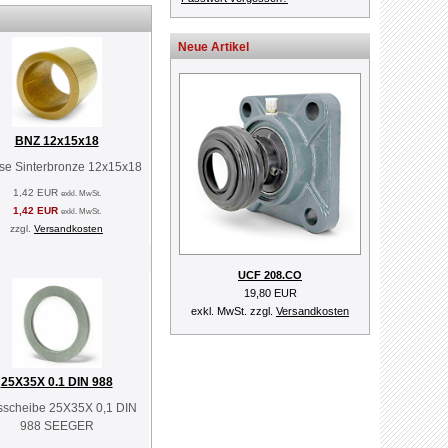
Neue Artikel
BNZ 12x15x18
se Sinterbronze 12x15x18
1,42 EUR
exkl. MwSt.
1,42 EUR
exkl. MwSt.
zzgl.
Versandkosten
UCF 208.CO
19,80 EUR
exkl. MwSt. zzgl.
Versandkosten
25X35X 0.1 DIN 988
sscheibe 25X35X 0,1 DIN
988 SEEGER