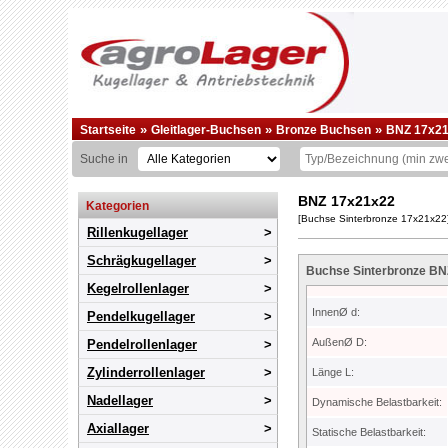
»
»
»
Startseite
Gleitlager-Buchsen
Bronze Buchsen
BNZ 17x2
Suche in
BNZ 17x21x22
Kategorien
[Buchse Sinterbronze 17x21x22
Rillenkugellager
Schrägkugellager
Buchse Sinterbronze B
Kegelrollenlager
InnenØ d:
Pendelkugellager
AußenØ D:
Pendelrollenlager
Zylinderrollenlager
Länge L:
Nadellager
Dynamische Belastbarkeit:
Axiallager
Statische Belastbarkeit: