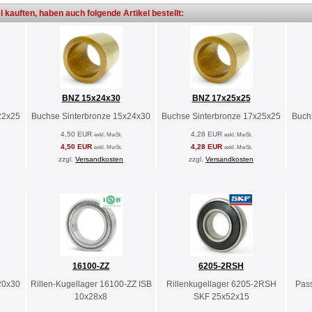
l kauften, haben auch folgende Artikel bestellt:
BNZ 15x24x30
BNZ 17x25x25
22x25
Buchse Sinterbronze 15x24x30
Buchse Sinterbronze 17x25x25
Buch
4,50 EUR
4,28 EUR
exkl. MwSt.
exkl. MwSt.
4,50 EUR
4,28 EUR
exkl. MwSt.
exkl. MwSt.
zzgl.
Versandkosten
zzgl.
Versandkosten
16100-ZZ
6205-2RSH
20x30
Rillen-Kugellager 16100-ZZ ISB
Rillenkugellager 6205-2RSH
Pas
10x28x8
SKF 25x52x15