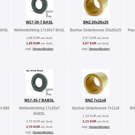
W17-30-7 BASL
BNZ 20x26x25
 BASL
Wellendichtring 17x30x7 BASL
Buchse Sinterbronze 20x26x25
Pas
1,89 EUR
3,57 EUR
exkl. MwSt.
exkl. MwSt.
1,89 EUR
3,57 EUR
exkl. MwSt.
exkl. MwSt.
zzgl.
Versandkosten
zzgl.
Versandkosten
W17-35-7 BABSL
BNZ 7x11x8
N 988
Wellendichtring 17x35x7
Buchse Sinterbronze 7x11x8
Ri
BABSL
1,13 EUR
exkl. MwSt.
2,70 EUR
1,13 EUR
exkl. MwSt.
exkl. MwSt.
2,70 EUR
zzgl.
Versandkosten
exkl. MwSt.
zzgl.
Versandkosten