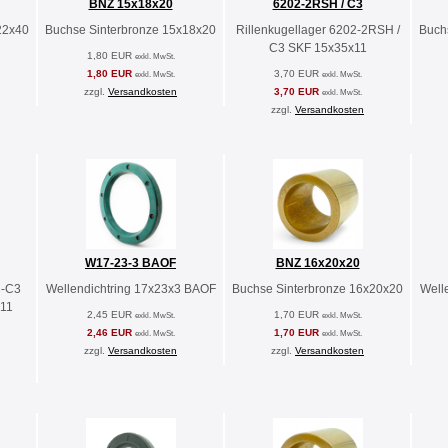
BNZ 15x18x20
6202-2RSH / C3
22x40
Buchse Sinterbronze 15x18x20
Rillenkugellager 6202-2RSH /
Buch
C3 SKF 15x35x11
1,80 EUR
exkl. MwSt.
1,80 EUR
3,70 EUR
exkl. MwSt.
exkl. MwSt.
zzgl.
Versandkosten
3,70 EUR
exkl. MwSt.
zzgl.
Versandkosten
W17-23-3 BAOF
BNZ 16x20x20
C-C3
Wellendichtring 17x23x3 BAOF
Buchse Sinterbronze 16x20x20
Well
11
2,45 EUR
1,70 EUR
exkl. MwSt.
exkl. MwSt.
2,46 EUR
1,70 EUR
exkl. MwSt.
exkl. MwSt.
zzgl.
Versandkosten
zzgl.
Versandkosten