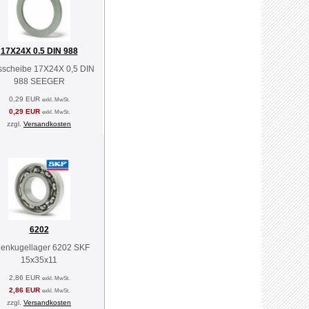
17X24X 0.5 DIN 988
sscheibe 17X24X 0,5 DIN
988 SEEGER
0,29 EUR
exkl. MwSt.
0,29 EUR
exkl. MwSt.
zzgl.
Versandkosten
6202
llenkugellager 6202 SKF
15x35x11
2,86 EUR
exkl. MwSt.
2,86 EUR
exkl. MwSt.
zzgl.
Versandkosten