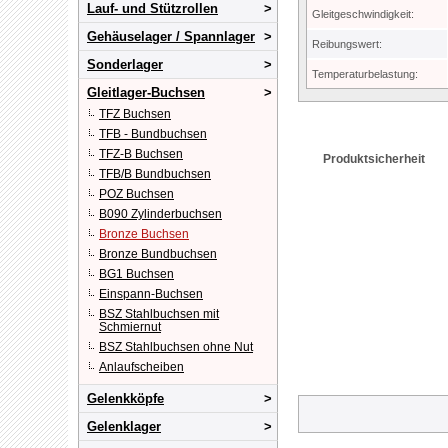
Lauf- und Stützrollen
Gleitgeschwindigkeit:
Gehäuselager / Spannlager
Reibungswert:
Sonderlager
Temperaturbelastung:
Gleitlager-Buchsen
TFZ Buchsen
TFB - Bundbuchsen
TFZ-B Buchsen
Produktsicherheit
TFB/B Bundbuchsen
POZ Buchsen
B090 Zylinderbuchsen
Bronze Buchsen
Bronze Bundbuchsen
BG1 Buchsen
Einspann-Buchsen
BSZ Stahlbuchsen mit
Schmiernut
BSZ Stahlbuchsen ohne Nut
Anlaufscheiben
Gelenkköpfe
Gelenklager