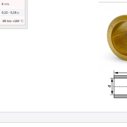
6
m/s
0,12 - 0,18
µ
-80 bis +160
°C