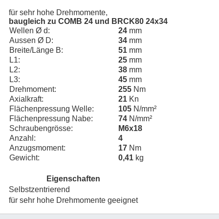
für sehr hohe Drehmomente,
baugleich zu COMB 24 und BRCK80 24x34
Wellen Ø d:
24
mm
Aussen Ø D:
34
mm
Breite/Länge B:
51
mm
L1:
25
mm
L2:
38
mm
L3:
45
mm
Drehmoment:
255
Nm
Axialkraft:
21
Kn
Flächenpressung Welle:
105
N/mm²
Flächenpressung Nabe:
74
N/mm²
Schraubengrösse:
M6x18
Anzahl:
4
Anzugsmoment:
17
Nm
Gewicht:
0,41
kg
Eigenschaften
Selbstzentrierend
für sehr hohe Drehmomente geeignet