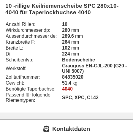
10 -rillige Keilriemenscheibe SPC 280x10-
4040 für Taperlockbuchse 4040
Anzahl Rillen:
10
Wirkdurchmesser dp:
280
mm
Aussendurchmesser de:
289,6
mm
Kranzbreite F:
264
mm
Breite L:
102
mm
Di:
224
mm
Scheibentyp:
Bodenscheibe
Grauguss EN-GJL-200 (G20 -
Werkstoff:
UNI 5007)
Zolltarifnummer:
84835020
Gewicht:
51,4
kg
Benötigte Taperbuchse:
4040
Passend für folgende
SPC, XPC, C142
Riementypen:
Kontaktdaten