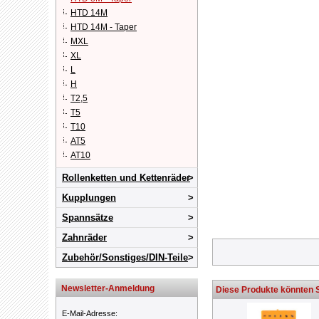
HTD 14M
HTD 14M - Taper
MXL
XL
L
H
T2,5
T5
T10
AT5
AT10
Rollenketten und Kettenräder
Kupplungen
Spannsätze
Zahnräder
Zubehör/Sonstiges/DIN-Teile
Newsletter-Anmeldung
Diese Produkte könnten S
E-Mail-Adresse
: