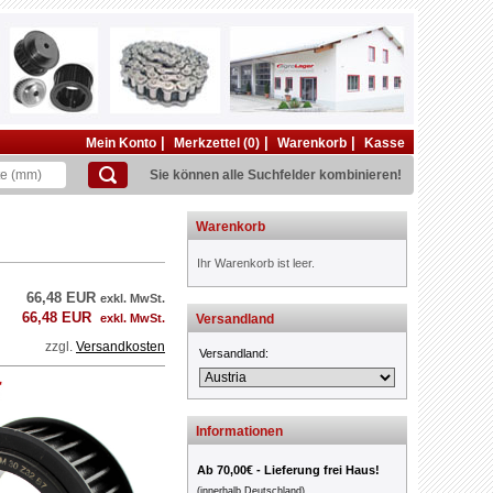
|
|
|
Mein Konto
Merkzettel (0)
Warenkorb
Kasse
Sie können alle Suchfelder kombinieren!
Warenkorb
Ihr Warenkorb ist leer.
66,48 EUR
exkl. MwSt.
66,48 EUR
exkl. MwSt.
Versandland
zzgl.
Versandkosten
Versandland:
Informationen
Ab 70,00€ - Lieferung frei Haus!
(innerhalb Deutschland)