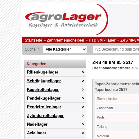
»
»
»
Startseite
Zahnriemenscheiben
HTD 8M - Taper
ZRS 48-8M
Suche in
ZRS 48-8M-85-2517
Kategorien
[Taper-Zahnriemenscheibe ZRS 
Rillenkugellager
Schrägkugellager
Taper-Zahnriemenscheibe
Kegelrollenlager
Taperbuchse 2517
Pendelkugellager
Riemenbreite:
Pendelrollenlager
Zähnezahl:
Zylinderrollenlager
Profil:
Nadellager
Teilung:
Axiallager
Material: