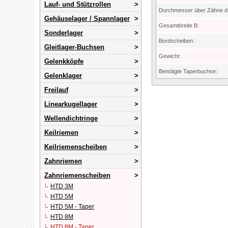
Lauf- und Stützrollen
Durchmesser über Zähne d
Gehäuselager / Spannlager
Gesamtbreite B:
Sonderlager
Bordscheiben:
Gleitlager-Buchsen
Gewicht:
Gelenkköpfe
Benötigte Taperbuchse:
Gelenklager
Freilauf
Linearkugellager
Wellendichtringe
Keilriemen
Keilriemenscheiben
Zahnriemen
Zahnriemenscheiben
HTD 3M
HTD 5M
HTD 5M - Taper
HTD 8M
HTD 8M - Taper