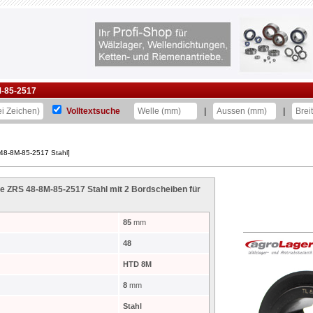
-85-2517
Volltextsuche
|
|
48-8M-85-2517 Stahl]
 ZRS 48-8M-85-2517 Stahl mit 2 Bordscheiben für
85
mm
48
HTD 8M
8
mm
Stahl