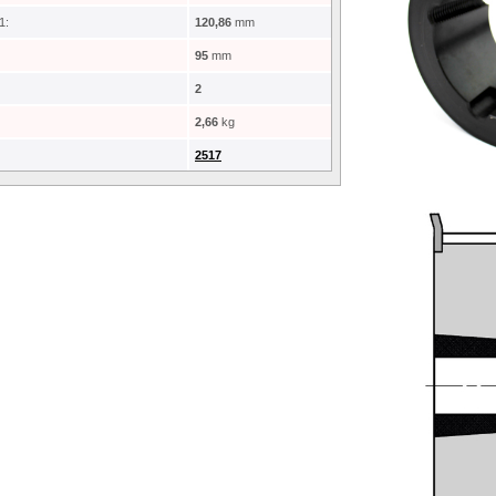
1:
120,86
mm
95
mm
2
2,66
kg
2517