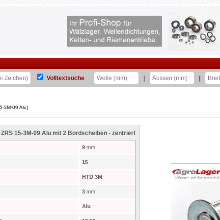
Volltextsuche
|
|
5-3M-09 Alu]
RS 15-3M-09 Alu mit 2 Bordscheiben - zentriert
9
mm
15
HTD 3M
3
mm
Alu