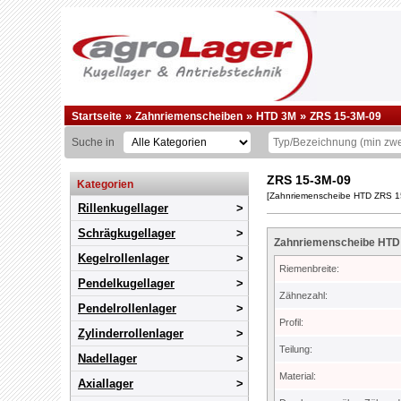
»
»
»
Startseite
Zahnriemenscheiben
HTD 3M
ZRS 15-3M-09
Suche in
ZRS 15-3M-09
Kategorien
[Zahnriemenscheibe HTD ZRS 1
Rillenkugellager
Schrägkugellager
Zahnriemenscheibe HTD Z
Kegelrollenlager
Riemenbreite:
Pendelkugellager
Zähnezahl:
Pendelrollenlager
Profil:
Zylinderrollenlager
Teilung:
Nadellager
Material:
Axiallager