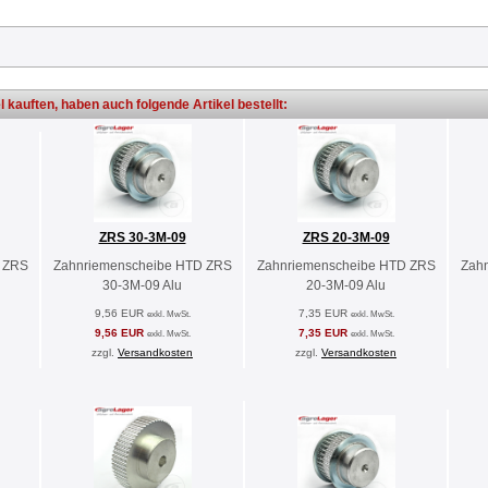
l kauften, haben auch folgende Artikel bestellt:
ZRS 30-3M-09
ZRS 20-3M-09
 ZRS
Zahnriemenscheibe HTD ZRS
Zahnriemenscheibe HTD ZRS
Zah
30-3M-09 Alu
20-3M-09 Alu
9,56 EUR
7,35 EUR
exkl. MwSt.
exkl. MwSt.
9,56 EUR
7,35 EUR
exkl. MwSt.
exkl. MwSt.
zzgl.
Versandkosten
zzgl.
Versandkosten