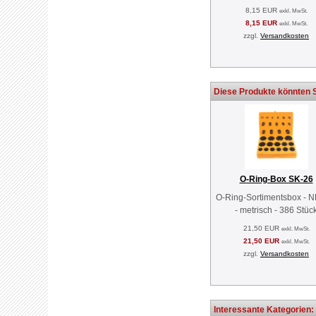
8,15 EUR
exkl. MwSt.
8,15 EUR
exkl. MwSt.
zzgl.
Versandkosten
Diese Produkte könnten S
O-Ring-Box SK-26
O-Ring-Sortimentsbox - 
- metrisch - 386 Stüc
21,50 EUR
exkl. MwSt.
21,50 EUR
exkl. MwSt.
zzgl.
Versandkosten
Interessante Kategorien: