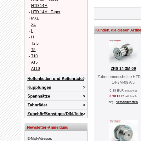
HTD 14M
HTD 14M - Taper
MXL
XL
Kunden, die diesen Artike
L
H
T2,5
T5
T10
AT5
ZRS 14-3M-09
AT10
Zahnriemenscheibe HTD
Rollenketten und Kettenräder
14-3M-09 Alu
Kupplungen
6,38 EUR
exkl. MwSt.
Spannsätze
6,38 EUR
exkl. MwSt.
zzgl.
Versandkosten
Zahnräder
Zubehör/Sonstiges/DIN-Teile
Newsletter-Anmeldung
E-Mail-Adresse
: