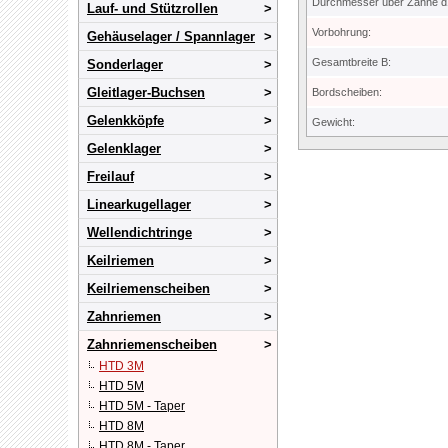
Durchmesser über Zähne d
Lauf- und Stützrollen
Vorbohrung:
Gehäuselager / Spannlager
Gesamtbreite B:
Sonderlager
Gleitlager-Buchsen
Bordscheiben:
Gelenkköpfe
Gewicht:
Gelenklager
Freilauf
Linearkugellager
Wellendichtringe
Keilriemen
Keilriemenscheiben
Zahnriemen
Zahnriemenscheiben
HTD 3M
HTD 5M
HTD 5M - Taper
HTD 8M
HTD 8M - Taper