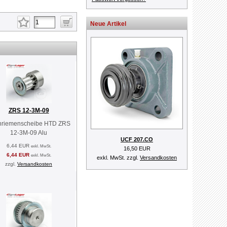
Neue Artikel
ZRS 12-3M-09
nriemenscheibe HTD ZRS
12-3M-09 Alu
UCF 207.CO
6,44 EUR
exkl. MwSt.
16,50 EUR
6,44 EUR
exkl. MwSt.
exkl. MwSt. zzgl.
Versandkosten
zzgl.
Versandkosten