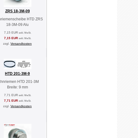
ZRS 18-3M-09
nriemenscheibe HTD ZRS
18-3M-09 Alu
7,15 EUR
exkl. MwSt.
7,15 EUR
exkl. MwSt.
zzgl.
Versandkosten
HTD 201-3M-9
ahnriemen HTD 201-3M
Breite: 9 mm
7,71 EUR
exkl. MwSt.
7,71 EUR
exkl. MwSt.
zzgl.
Versandkosten