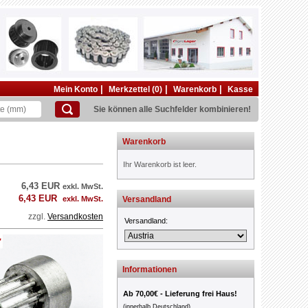
|
|
|
Mein Konto
Merkzettel (0)
Warenkorb
Kasse
Sie können alle Suchfelder kombinieren!
Warenkorb
Ihr Warenkorb ist leer.
6,43 EUR
exkl. MwSt.
6,43 EUR
exkl. MwSt.
Versandland
zzgl.
Versandkosten
Versandland:
Informationen
Ab 70,00€ - Lieferung frei Haus!
(innerhalb Deutschland)