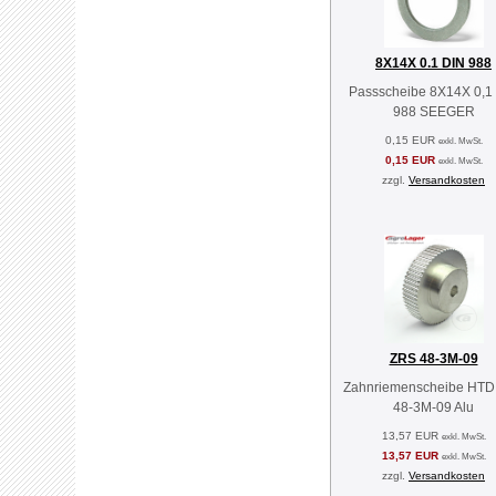
8X14X 0.1 DIN 988
Passscheibe 8X14X 0,1
988 SEEGER
0,15 EUR
exkl. MwSt.
0,15 EUR
exkl. MwSt.
zzgl.
Versandkosten
ZRS 48-3M-09
Zahnriemenscheibe HTD
48-3M-09 Alu
13,57 EUR
exkl. MwSt.
13,57 EUR
exkl. MwSt.
zzgl.
Versandkosten