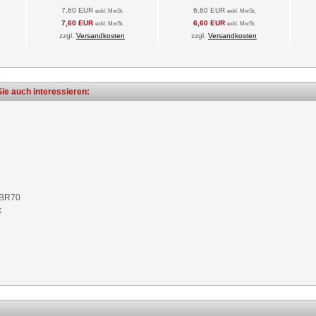
7,60 EUR
6,60 EUR
exkl. MwSt.
exkl. MwSt.
7,60 EUR
6,60 EUR
exkl. MwSt.
exkl. MwSt.
zzgl.
Versandkosten
zzgl.
Versandkosten
ie auch interessieren:
NBR70
k