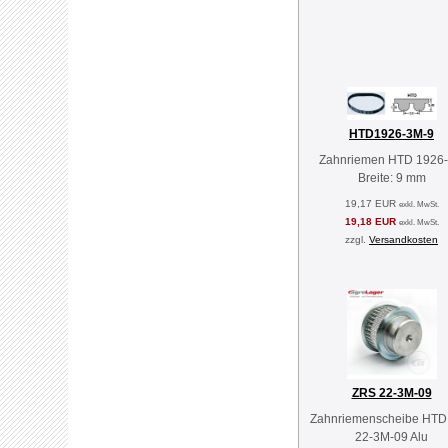
HTD1926-3M-9
Zahnriemen HTD 1926
Breite: 9 mm
19,17 EUR
exkl. MwSt.
19,18 EUR
exkl. MwSt.
zzgl.
Versandkosten
ZRS 22-3M-09
Zahnriemenscheibe HTD
22-3M-09 Alu