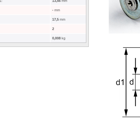
1:
13,56
mm
-
mm
17,5
mm
2
0,008
kg