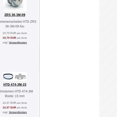
ZRS 36-3M-09
nriemenscheibe HTD ZRS
36-3M-09 Alu
10,70 EUR
exkl. MwSt.
10,70 EUR
exkl. MwSt.
zzgl.
Versandkosten
HTD 474-3M-15
ahnriemen HTD 474-3M
Breite: 15 mm
14,37 EUR
exkl. MwSt.
14,37 EUR
exkl. MwSt.
zzgl.
Versandkosten