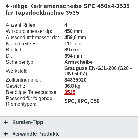
4 -rillige Keilriemenscheibe SPC 450x4-3535
für Taperlockbuchse 3535
Anzahl Rillen:
4
Wirkdurchmesser dp:
450
mm
Aussendurchmesser de:
459,6
mm
Kranzbreite F:
111
mm
Breite L:
89
mm
Di:
394
mm
Scheibentyp:
Armscheibe
Grauguss EN-GJL-200 (G20 -
Werkstoff:
UNI 5007)
Zolltarifnummer:
84835020
Gewicht:
36,8
kg
Benötigte Taperbuchse:
3535
Passend für folgende
SPC, XPC, C59
Riementypen:
Kunden-Tipp
Verwandte Produkte