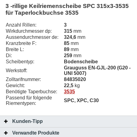
3 -rillige Keilriemenscheibe SPC 315x3-3535
für Taperlockbuchse 3535
Anzahl Rillen:
3
Wirkdurchmesser dp:
315
mm
Aussendurchmesser de:
324,6
mm
Kranzbreite F:
85
mm
Breite L:
89
mm
Di:
259
mm
Scheibentyp:
Bodenscheibe
Grauguss EN-GJL-200 (G20 -
Werkstoff:
UNI 5007)
Zolltarifnummer:
84835020
Gewicht:
22,5
kg
Benötigte Taperbuchse:
3535
Passend für folgende
SPC, XPC, C30
Riementypen:
Kunden-Tipp
Verwandte Produkte