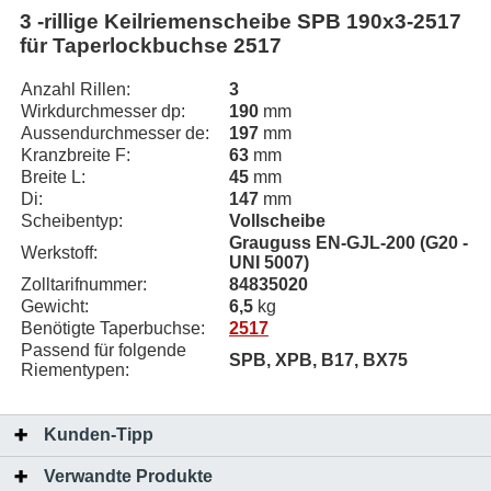
3 -rillige Keilriemenscheibe SPB 190x3-2517
für Taperlockbuchse 2517
Anzahl Rillen:
3
Wirkdurchmesser dp:
190
mm
Aussendurchmesser de:
197
mm
Kranzbreite F:
63
mm
Breite L:
45
mm
Di:
147
mm
Scheibentyp:
Vollscheibe
Grauguss EN-GJL-200 (G20 -
Werkstoff:
UNI 5007)
Zolltarifnummer:
84835020
Gewicht:
6,5
kg
Benötigte Taperbuchse:
2517
Passend für folgende
SPB, XPB, B17, BX75
Riementypen:
Kunden-Tipp
Verwandte Produkte