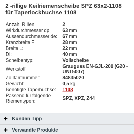
2 -rillige Keilriemenscheibe SPZ 63x2-1108
für Taperlockbuchse 1108
Anzahl Rillen:
2
Wirkdurchmesser dp:
63
mm
Aussendurchmesser de:
67
mm
Kranzbreite F:
28
mm
Breite L:
22
mm
Di:
40
mm
Scheibentyp:
Vollscheibe
Grauguss EN-GJL-200 (G20 -
Werkstoff:
UNI 5007)
Zolltarifnummer:
84835020
Gewicht:
0,5
kg
Benötigte Taperbuchse:
1108
Passend für folgende
SPZ, XPZ, Z44
Riementypen:
Kunden-Tipp
Verwandte Produkte