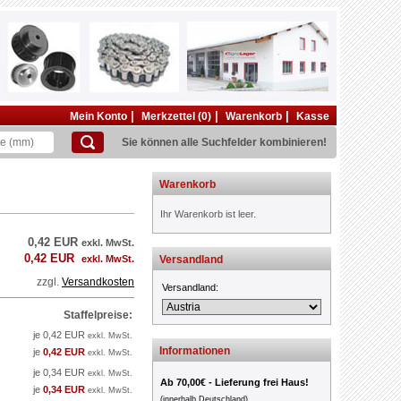
|
|
|
Mein Konto
Merkzettel (0)
Warenkorb
Kasse
Sie können alle Suchfelder kombinieren!
Warenkorb
Ihr Warenkorb ist leer.
0,42 EUR
exkl. MwSt.
0,42 EUR
exkl. MwSt.
Versandland
zzgl.
Versandkosten
Versandland:
Staffelpreise:
je 0,42 EUR
exkl. MwSt.
Informationen
je
0,42 EUR
exkl. MwSt.
je 0,34 EUR
exkl. MwSt.
Ab 70,00€ - Lieferung frei Haus!
je
0,34 EUR
exkl. MwSt.
(innerhalb Deutschland)