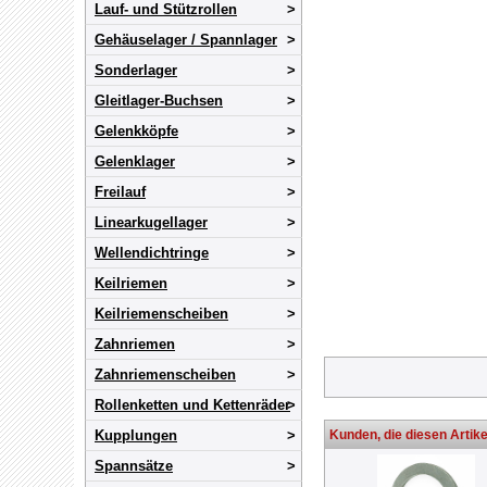
Lauf- und Stützrollen
Gehäuselager / Spannlager
Sonderlager
Gleitlager-Buchsen
Gelenkköpfe
Gelenklager
Freilauf
Linearkugellager
Wellendichtringe
Keilriemen
Keilriemenscheiben
Zahnriemen
Zahnriemenscheiben
Rollenketten und Kettenräder
Kupplungen
Kunden, die diesen Artike
Spannsätze