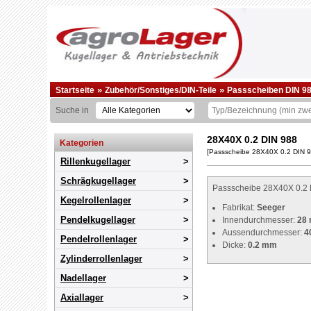
»
»
Startseite
Zubehör/Sonstiges/DIN-Teile
Passscheiben DIN 9
Suche in
28X40X 0.2 DIN 988
Kategorien
[Passscheibe 28X40X 0.2 DIN
Rillenkugellager
Schrägkugellager
Passscheibe 28X40X 0.2 
Kegelrollenlager
Fabrikat:
Seeger
Pendelkugellager
Innendurchmesser:
28
Aussendurchmesser:
4
Pendelrollenlager
Dicke:
0.2 mm
Zylinderrollenlager
Nadellager
Axiallager