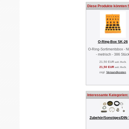
Diese Produkte könnten S
O-Ring-Box SK-26
O-Ring-Sortimentsbox - 
- metrisch - 386 Stüc
21,50 EUR
exkl. MwSt.
21,50 EUR
exkl. MwSt.
zzgl.
Versandkosten
Interessante Kategorien:
Zubehör/Sonstiges/DIN-