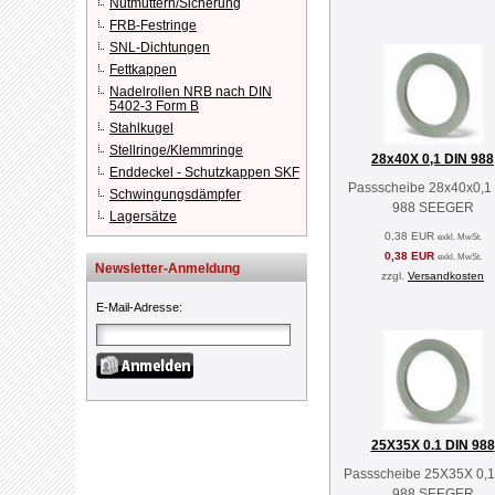
Nutmuttern/Sicherung
FRB-Festringe
SNL-Dichtungen
Fettkappen
Nadelrollen NRB nach DIN
5402-3 Form B
Stahlkugel
Stellringe/Klemmringe
28x40X 0,1 DIN 988
Enddeckel - Schutzkappen SKF
Passscheibe 28x40x0,1
Schwingungsdämpfer
988 SEEGER
Lagersätze
0,38 EUR
exkl. MwSt.
0,38 EUR
exkl. MwSt.
Newsletter-Anmeldung
zzgl.
Versandkosten
E-Mail-Adresse
:
25X35X 0.1 DIN 988
Passscheibe 25X35X 0,1
988 SEEGER