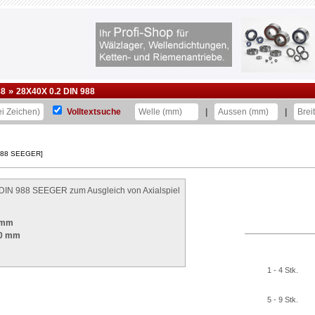
»
88
28X40X 0.2 DIN 988
Volltextsuche
|
|
 988 SEEGER]
DIN 988 SEEGER zum Ausgleich von Axialspiel
 mm
0 mm
1 - 4 Stk.
5 - 9 Stk.