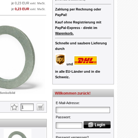
je 0,23 EUR
exkl. MwSt.
je
0,23 EUR
Zahlung per Rechnung oder
exkl. MwSt.
PayPal!
Kauf ohne Registrierung mit
PayPal-Express -
direkt im
Warenkorb.
Schnelle und saubere Lieferung
durch
und
in alle EU-Länder und in die
Schweiz.
Willkommen zurück!
E-Mail-Adresse
:
Passwort
:
Passwort vergessen?