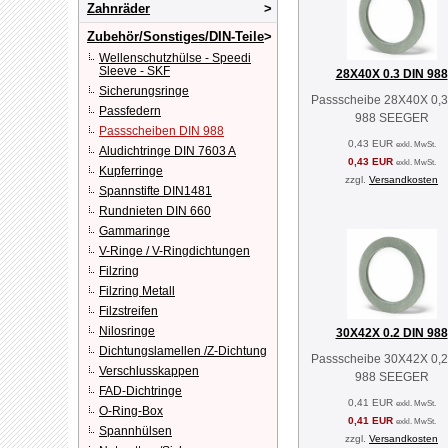
Zahnräder
Zubehör/Sonstiges/DIN-Teile
Wellenschutzhülse - Speedi
Sleeve - SKF
28X40X 0.3 DIN 988
Sicherungsringe
Passscheibe 28X40X 0,3
Passfedern
988 SEEGER
Passscheiben DIN 988
0,43 EUR
exkl. MwSt.
Aludichtringe DIN 7603 A
0,43 EUR
exkl. MwSt.
Kupferringe
zzgl.
Versandkosten
Spannstifte DIN1481
Rundnieten DIN 660
Gammaringe
V-Ringe / V-Ringdichtungen
Filzring
Filzring Metall
Filzstreifen
Nilosringe
30X42X 0.2 DIN 988
Dichtungslamellen /Z-Dichtung
Passscheibe 30X42X 0,2
Verschlusskappen
988 SEEGER
FAD-Dichtringe
0,41 EUR
exkl. MwSt.
O-Ring-Box
0,41 EUR
exkl. MwSt.
Spannhülsen
zzgl.
Versandkosten