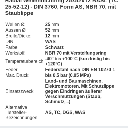
Radial Wellendichtring 25x52x12 BASL (TC
25-52-12) - DIN 3760, Form AS, NBR 70, mit
Staublippe
Wellen Ø:
25
mm
Aussen Ø:
52
mm
Breite/Dicke:
12
mm
DIN:
WAS
Farbe:
Schwarz
Werkstoff:
NBR 70 mit Versteifungsring
-40° bis +100°C (kurzfristig bis
Temperaturbereich:
+120°C)
Feder:
Federstahl nach DIN EN 10270-1
Max. Druck:
bis 0,5 bar (0,05 MPa)
Land- und Baumaschinen,
Elektromotoren. Mit Schutzlippe
Einsatzzweck:
gegen Eindringen äußerer
Verschmutzungen (Staub,
Schmutz,...)
Alternative
Hersteller-
AS, TC, DGS, WAS
Bezeichnungen: