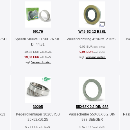
99176
W45-62-12 B2SL
2RSH
Speedi Sleeve CR99176 SKF
Wellendichtring 45x62x12 B2SL
We
D=44,81
6,05 EUR
exkl. MwSt.
19,88 EUR
6,05 EUR
exkl. MwSt.
exkl. MwSt.
19,88 EUR
zzgl.
Versandkosten
exkl. MwSt.
zzgl.
Versandkosten
30205
55X68X 0.2 DIN 988
0x13
Kegelrollenlager 30205 ISB
Passscheibe 55X68X 0,2 DIN
Pas
25x52x16,25
988 SEEGER
5,77 EUR
0,57 EUR
exkl. MwSt.
exkl. MwSt.