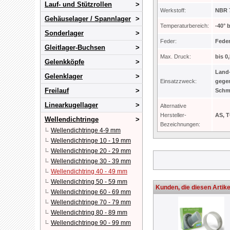
Lauf- und Stützrollen
Werkstoff:
NBR 7
Gehäuselager / Spannlager
Temperaturbereich:
-40° 
Sonderlager
Feder:
Feder
Gleitlager-Buchsen
Max. Druck:
bis 0
Gelenkköpfe
Land-
Gelenklager
Einsatzzweck:
gegen
Freilauf
Schmu
Linearkugellager
Alternative
Hersteller-
AS, 
Wellendichtringe
Bezeichnungen:
Wellendichtringe 4-9 mm
Wellendichtringe 10 - 19 mm
Wellendichtringe 20 - 29 mm
Wellendichtringe 30 - 39 mm
Wellendichtring 40 - 49 mm
Wellendichtring 50 - 59 mm
Kunden, die diesen Artike
Wellendichtringe 60 - 69 mm
Wellendichtringe 70 - 79 mm
Wellendichtring 80 - 89 mm
Wellendichtringe 90 - 99 mm