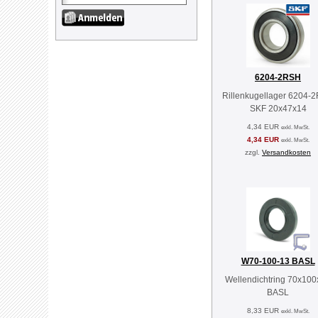
6204-2RSH
Rillenkugellager 6204-
SKF 20x47x14
4,34 EUR
exkl. MwSt.
4,34 EUR
exkl. MwSt.
zzgl.
Versandkosten
W70-100-13 BASL
Wellendichtring 70x10
BASL
8,33 EUR
exkl. MwSt.