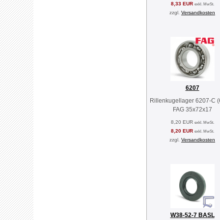
8,33 EUR
exkl. MwSt.
zzgl.
Versandkosten
6207
Rillenkugellager 6207-C 
FAG 35x72x17
8,20 EUR
exkl. MwSt.
8,20 EUR
exkl. MwSt.
zzgl.
Versandkosten
W38-52-7 BASL