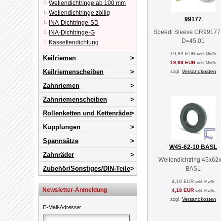
Wellendichtringe ab 100 mm
Wellendichtringe zöllig
99177
INA-Dichtringe-SD
Speedi Sleeve CR99177
INA-Dichtringe-G
D=45,01
Kassettendichtung
19,89 EUR
exkl. MwSt.
Keilriemen
19,89 EUR
exkl. MwSt.
Keilriemenscheiben
zzgl.
Versandkosten
Zahnriemen
Zahnriemenscheiben
Rollenketten und Kettenräder
Kupplungen
Spannsätze
W45-62-10 BASL
Zahnräder
Wellendichtring 45x62
Zubehör/Sonstiges/DIN-Teile
BASL
4,18 EUR
exkl. MwSt.
Newsletter-Anmeldung
4,18 EUR
exkl. MwSt.
zzgl.
Versandkosten
E-Mail-Adresse
: