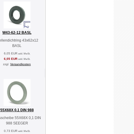
W43-62-12 BASL
llendichtring 43x62x12
BASL
6,05 EUR
exkl. MwSt.
6,05 EUR
exkl. MwSt.
zzgl.
Versandkosten
55X68X 0.1 DIN 988
sscheibe 55X68X 0,1 DIN
988 SEEGER
0,73 EUR
exkl. MwSt.