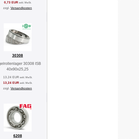
0,73 EUR
exkl. MwSt.
zzgl.
Versandkosten
30308
elrollenlager 30308 ISB
40x90x25,25
13,24 EUR
exkl. MwSt.
13,24 EUR
exkl. MwSt.
zzgl.
Versandkosten
6208