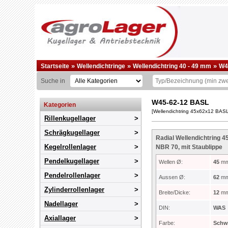
»
»
»
Startseite
Wellendichtringe
Wellendichtring 40 - 49 mm
W4
Suche in
W45-62-12 BASL
Kategorien
[Wellendichtring 45x62x12 BASL
Rillenkugellager
Schrägkugellager
Radial Wellendichtring 
Kegelrollenlager
NBR 70, mit Staublippe
Pendelkugellager
Wellen Ø:
45
m
Pendelrollenlager
Aussen Ø:
62
m
Zylinderrollenlager
Breite/Dicke:
12
m
Nadellager
DIN:
WAS
Axiallager
Farbe:
Schw