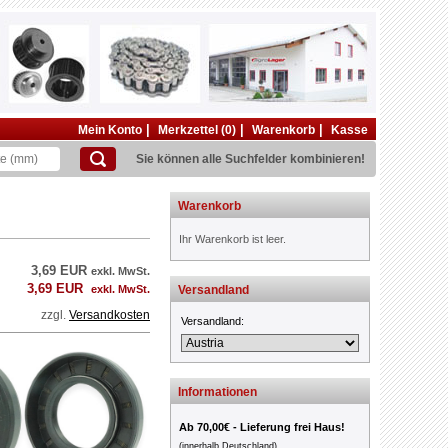
|
|
|
Mein Konto
Merkzettel (0)
Warenkorb
Kasse
Sie können alle Suchfelder kombinieren!
Warenkorb
Ihr Warenkorb ist leer.
3,69 EUR
exkl. MwSt.
3,69 EUR
exkl. MwSt.
Versandland
zzgl.
Versandkosten
Versandland:
Informationen
Ab 70,00€ - Lieferung frei Haus!
(innerhalb Deutschland)