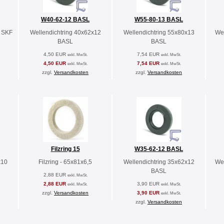
W40-62-12 BASL
W55-80-13 BASL
 SKF
Wellendichtring 40x62x12
Wellendichtring 55x80x13
Wel
BASL
BASL
4,50 EUR
7,54 EUR
exkl. MwSt.
exkl. MwSt.
4,50 EUR
7,54 EUR
exkl. MwSt.
exkl. MwSt.
zzgl.
Versandkosten
zzgl.
Versandkosten
Filzring 15
W35-62-12 BASL
x10
Filzring - 65x81x6,5
Wellendichtring 35x62x12
Wel
BASL
2,88 EUR
exkl. MwSt.
2,88 EUR
3,90 EUR
exkl. MwSt.
exkl. MwSt.
zzgl.
Versandkosten
3,90 EUR
exkl. MwSt.
zzgl.
Versandkosten