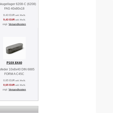
nkugellager 6208-C (6208)
FAG 40x80x18
9,43 EUR
exkl. MwSt.
9,43 EUR
exkl. MwSt.
zzgl.
Versandkosten
P10X 8X40
sfeder 10x8x40 DIN 6885
FORM A C45C
0,65 EUR
exkl. MwSt.
0,65 EUR
exkl. MwSt.
zzgl.
Versandkosten