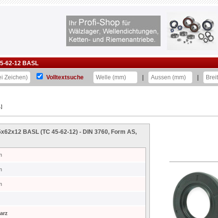
5-62-12 BASL
Volltextsuche
|
|
]
45x62x12 BASL (TC 45-62-12) - DIN 3760, Form AS,
m
m
m
arz