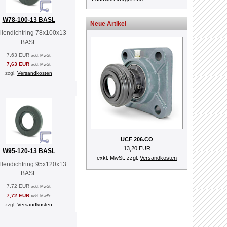
W78-100-13 BASL
Neue Artikel
lendichtring 78x100x13
BASL
7,63 EUR
exkl. MwSt.
7,63 EUR
exkl. MwSt.
zzgl.
Versandkosten
UCF 206.CO
13,20 EUR
W95-120-13 BASL
exkl. MwSt. zzgl.
Versandkosten
lendichtring 95x120x13
BASL
7,72 EUR
exkl. MwSt.
7,72 EUR
exkl. MwSt.
zzgl.
Versandkosten