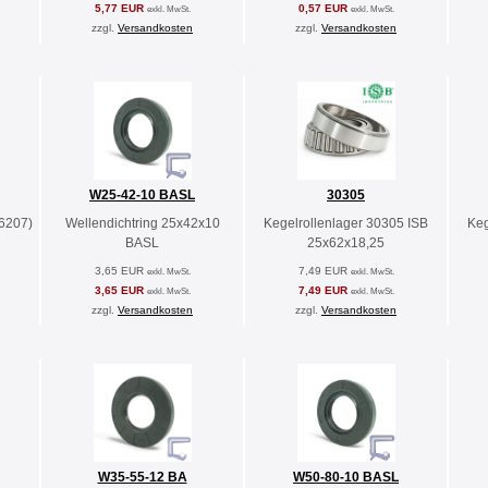
5,77 EUR
0,57 EUR
exkl. MwSt.
exkl. MwSt.
zzgl.
Versandkosten
zzgl.
Versandkosten
W25-42-10 BASL
30305
(6207)
Wellendichtring 25x42x10
Kegelrollenlager 30305 ISB
Keg
BASL
25x62x18,25
3,65 EUR
7,49 EUR
exkl. MwSt.
exkl. MwSt.
3,65 EUR
7,49 EUR
exkl. MwSt.
exkl. MwSt.
zzgl.
Versandkosten
zzgl.
Versandkosten
W35-55-12 BA
W50-80-10 BASL