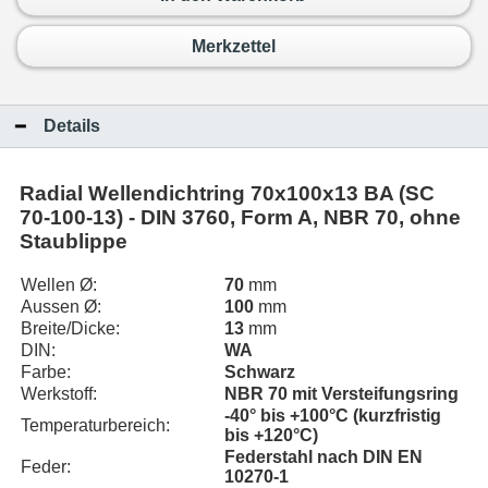
Merkzettel
Details
Radial Wellendichtring 70x100x13 BA (SC
70-100-13) - DIN 3760, Form A, NBR 70, ohne
Staublippe
Wellen Ø:
70
mm
Aussen Ø:
100
mm
Breite/Dicke:
13
mm
DIN:
WA
Farbe:
Schwarz
Werkstoff:
NBR 70 mit Versteifungsring
-40° bis +100°C (kurzfristig
Temperaturbereich:
bis +120°C)
Federstahl nach DIN EN
Feder:
10270-1