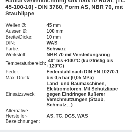
Radial Wellendichtring 45x100x10 BASL (TC
45-100-10) - DIN 3760, Form AS, NBR 70, mit
Staublippe
Wellen Ø:
45
mm
Aussen Ø:
100
mm
Breite/Dicke:
10
mm
DIN:
WAS
Farbe:
Schwarz
Werkstoff:
NBR 70 mit Versteifungsring
-40° bis +100°C (kurzfristig bis
Temperaturbereich:
+120°C)
Feder:
Federstahl nach DIN EN 10270-1
Max. Druck:
bis 0,5 bar (0,05 MPa)
Land- und Baumaschinen,
Elektromotoren. Mit Schutzlippe
Einsatzzweck:
gegen Eindringen äußerer
Verschmutzungen (Staub,
Schmutz,...)
Alternative
Hersteller-
AS, TC, DGS, WAS
Bezeichnungen: