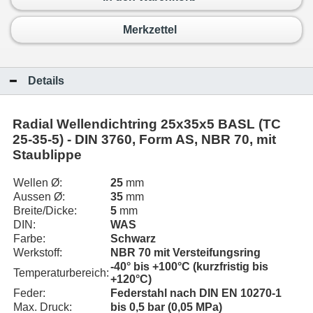
Merkzettel
Details
Radial Wellendichtring 25x35x5 BASL (TC
25-35-5) - DIN 3760, Form AS, NBR 70, mit
Staublippe
Wellen Ø:
25
mm
Aussen Ø:
35
mm
Breite/Dicke:
5
mm
DIN:
WAS
Farbe:
Schwarz
Werkstoff:
NBR 70 mit Versteifungsring
-40° bis +100°C (kurzfristig bis
Temperaturbereich:
+120°C)
Feder:
Federstahl nach DIN EN 10270-1
Max. Druck:
bis 0,5 bar (0,05 MPa)