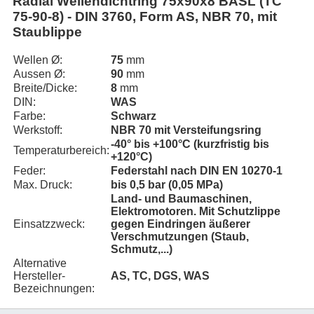
Radial Wellendichtring 75x90x8 BASL (TC
75-90-8) - DIN 3760, Form AS, NBR 70, mit
Staublippe
Wellen Ø:
75
mm
Aussen Ø:
90
mm
Breite/Dicke:
8
mm
DIN:
WAS
Farbe:
Schwarz
Werkstoff:
NBR 70 mit Versteifungsring
-40° bis +100°C (kurzfristig bis
Temperaturbereich:
+120°C)
Feder:
Federstahl nach DIN EN 10270-1
Max. Druck:
bis 0,5 bar (0,05 MPa)
Land- und Baumaschinen,
Elektromotoren. Mit Schutzlippe
Einsatzzweck:
gegen Eindringen äußerer
Verschmutzungen (Staub,
Schmutz,...)
Alternative
Hersteller-
AS, TC, DGS, WAS
Bezeichnungen: