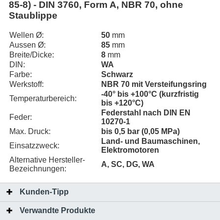
85-8) - DIN 3760, Form A, NBR 70, ohne
Staublippe
Wellen Ø:
50
mm
Aussen Ø:
85
mm
Breite/Dicke:
8
mm
DIN:
WA
Farbe:
Schwarz
Werkstoff:
NBR 70 mit Versteifungsring
-40° bis +100°C (kurzfristig
Temperaturbereich:
bis +120°C)
Federstahl nach DIN EN
Feder:
10270-1
Max. Druck:
bis 0,5 bar (0,05 MPa)
Land- und Baumaschinen,
Einsatzzweck:
Elektromotoren
Alternative Hersteller-
A, SC, DG, WA
Bezeichnungen:
Kunden-Tipp
Verwandte Produkte