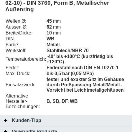
62-10) - DIN 3760, Form B, Metallischer
Außenring
Wellen Ø:
45
mm
Aussen Ø:
62
mm
Breite/Dicke:
10
mm
DIN:
WB
Farbe:
Metall
Werkstoff:
Stahlblech/NBR 70
-40° bis +100°C (kurzfristig bis
Temperaturbereich:
+120°C)
Feder:
Federstahl nach DIN EN 10270-1
Max. Druck:
bis 0,5 bar (0,05 MPa)
fester und exakter Sitz im Gehäuse
Einsatzzweck:
durch Preßpassung Metall/Metall -
Vorsicht bei Leichtmetallgehäusen
Alternative
Hersteller-
B, SB, DF, WB
Bezeichnungen:
Kunden-Tipp
Verwandte Produkte