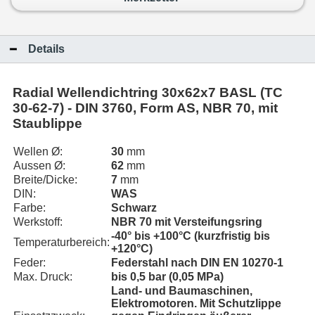
Details
Radial Wellendichtring 30x62x7 BASL (TC
30-62-7) - DIN 3760, Form AS, NBR 70, mit
Staublippe
Wellen Ø:
30
mm
Aussen Ø:
62
mm
Breite/Dicke:
7
mm
DIN:
WAS
Farbe:
Schwarz
Werkstoff:
NBR 70 mit Versteifungsring
-40° bis +100°C (kurzfristig bis
Temperaturbereich:
+120°C)
Feder:
Federstahl nach DIN EN 10270-1
Max. Druck:
bis 0,5 bar (0,05 MPa)
Land- und Baumaschinen,
Elektromotoren. Mit Schutzlippe