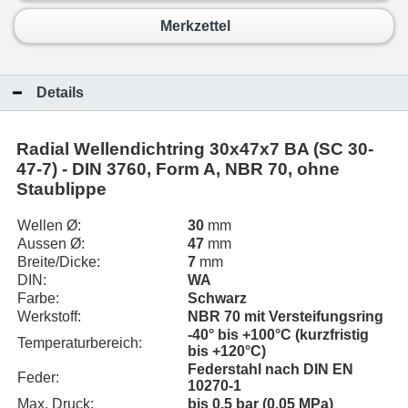
Merkzettel
Details
Radial Wellendichtring 30x47x7 BA (SC 30-
47-7) - DIN 3760, Form A, NBR 70, ohne
Staublippe
Wellen Ø:
30
mm
Aussen Ø:
47
mm
Breite/Dicke:
7
mm
DIN:
WA
Farbe:
Schwarz
Werkstoff:
NBR 70 mit Versteifungsring
-40° bis +100°C (kurzfristig
Temperaturbereich:
bis +120°C)
Federstahl nach DIN EN
Feder:
10270-1
Max. Druck:
bis 0,5 bar (0,05 MPa)