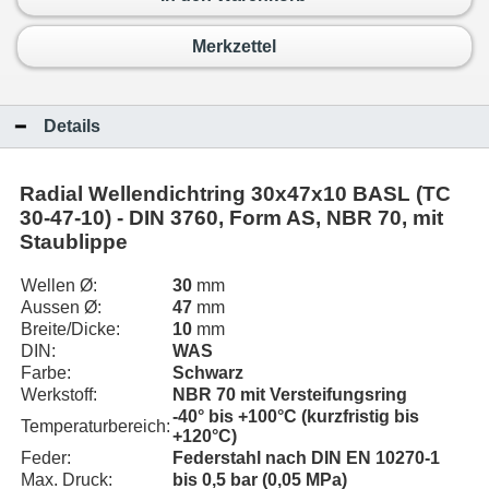
Merkzettel
Details
Radial Wellendichtring 30x47x10 BASL (TC
30-47-10) - DIN 3760, Form AS, NBR 70, mit
Staublippe
Wellen Ø:
30
mm
Aussen Ø:
47
mm
Breite/Dicke:
10
mm
DIN:
WAS
Farbe:
Schwarz
Werkstoff:
NBR 70 mit Versteifungsring
-40° bis +100°C (kurzfristig bis
Temperaturbereich:
+120°C)
Feder:
Federstahl nach DIN EN 10270-1
Max. Druck:
bis 0,5 bar (0,05 MPa)