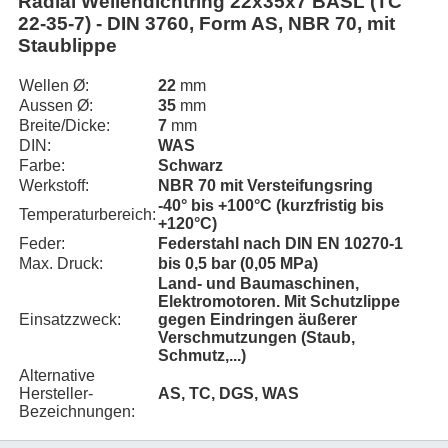
Radial Wellendichtring 22x35x7 BASL (TC
22-35-7) - DIN 3760, Form AS, NBR 70, mit
Staublippe
Wellen Ø:
22
mm
Aussen Ø:
35
mm
Breite/Dicke:
7
mm
DIN:
WAS
Farbe:
Schwarz
Werkstoff:
NBR 70 mit Versteifungsring
-40° bis +100°C (kurzfristig bis
Temperaturbereich:
+120°C)
Feder:
Federstahl nach DIN EN 10270-1
Max. Druck:
bis 0,5 bar (0,05 MPa)
Land- und Baumaschinen,
Elektromotoren. Mit Schutzlippe
Einsatzzweck:
gegen Eindringen äußerer
Verschmutzungen (Staub,
Schmutz,...)
Alternative
Hersteller-
AS, TC, DGS, WAS
Bezeichnungen: