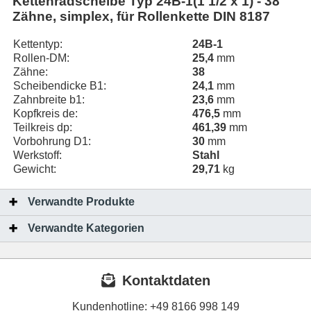
Kettenradscheibe Typ 24B-1(1 1/2 x 1) - 38
Zähne, simplex, für Rollenkette DIN 8187
Kettentyp:
24B-1
Rollen-DM:
25,4
mm
Zähne:
38
Scheibendicke B1:
24,1
mm
Zahnbreite b1:
23,6
mm
Kopfkreis de:
476,5
mm
Teilkreis dp:
461,39
mm
Vorbohrung D1:
30
mm
Werkstoff:
Stahl
Gewicht:
29,71
kg
Verwandte Produkte
Verwandte Kategorien
Kontaktdaten
Kundenhotline:
+49 8166 998 149