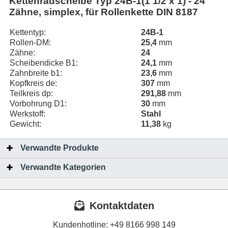
Kettenradscheibe Typ 24B-1(1 1/2 x 1) - 24
Zähne, simplex, für Rollenkette DIN 8187
Kettentyp:
24B-1
Rollen-DM:
25,4
mm
Zähne:
24
Scheibendicke B1:
24,1
mm
Zahnbreite b1:
23,6
mm
Kopfkreis de:
307
mm
Teilkreis dp:
291,88
mm
Vorbohrung D1:
30
mm
Werkstoff:
Stahl
Gewicht:
11,38
kg
Verwandte Produkte
Verwandte Kategorien
Kontaktdaten
Kundenhotline:
+49 8166 998 149