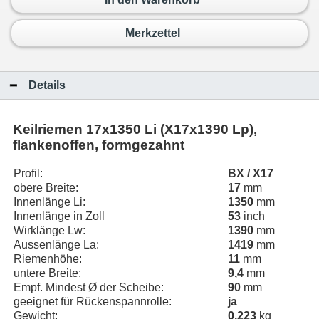
Merkzettel
Details
Keilriemen
17x1350 Li (X17x1390 Lp)
,
flankenoffen, formgezahnt
Profil:
BX / X17
obere Breite:
17
mm
Innenlänge Li:
1350
mm
Innenlänge in Zoll
53
inch
Wirklänge Lw:
1390
mm
Aussenlänge La:
1419
mm
Riemenhöhe:
11
mm
untere Breite:
9,4
mm
Empf. Mindest Ø der Scheibe:
90
mm
geeignet für Rückenspannrolle:
ja
Gewicht:
0,223
kg