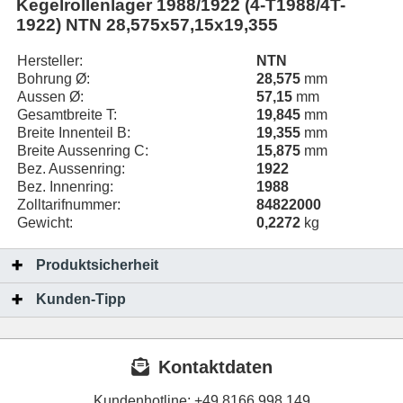
Kegelrollenlager 1988/1922 (4-T1988/4T-
1922) NTN 28,575x57,15x19,355
Hersteller:
NTN
Bohrung Ø:
28,575
mm
Aussen Ø:
57,15
mm
Gesamtbreite T:
19,845
mm
Breite Innenteil B:
19,355
mm
Breite Aussenring C:
15,875
mm
Bez. Aussenring:
1922
Bez. Innenring:
1988
Zolltarifnummer:
84822000
Gewicht:
0,2272
kg
Produktsicherheit
Kunden-Tipp
Kontaktdaten
Kundenhotline:
+49 8166 998 149