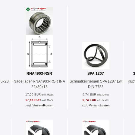
RNA4903-RSR
SPA 1207
35x20
Nadellager RNA4903-RSR INA
Schmalkeilriemen SPA 1207 Lw
Kupf
22x30x13
DIN 7753
17,55 EUR
9,74 EUR
exkl. MwSt.
exkl. MwSt.
17,55 EUR
9,74 EUR
exkl. MwSt.
exkl. MwSt.
zzgl.
Versandkosten
zzgl.
Versandkosten