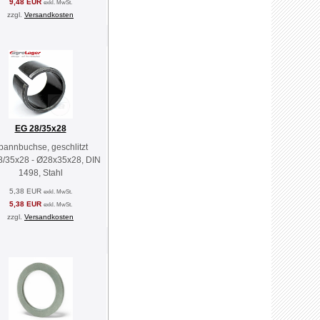
9,48 EUR
exkl. MwSt.
zzgl.
Versandkosten
EG 28/35x28
pannbuchse, geschlitzt
/35x28 - Ø28x35x28, DIN
1498, Stahl
5,38 EUR
exkl. MwSt.
5,38 EUR
exkl. MwSt.
zzgl.
Versandkosten