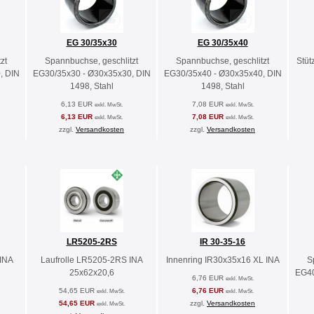
EG 30/35x30
EG 30/35x40
zt
Spannbuchse, geschlitzt
Spannbuchse, geschlitzt
Stüt
, DIN
EG30/35x30 - Ø30x35x30, DIN
EG30/35x40 - Ø30x35x40, DIN
1498, Stahl
1498, Stahl
6,13 EUR
7,08 EUR
exkl. MwSt.
exkl. MwSt.
6,13 EUR
7,08 EUR
exkl. MwSt.
exkl. MwSt.
zzgl.
Versandkosten
zzgl.
Versandkosten
LR5205-2RS
IR 30-35-16
 INA
Laufrolle LR5205-2RS INA
Innenring IR30x35x16 XL INA
S
25x62x20,6
EG40
6,76 EUR
exkl. MwSt.
54,65 EUR
6,76 EUR
exkl. MwSt.
exkl. MwSt.
54,65 EUR
zzgl.
Versandkosten
exkl. MwSt.