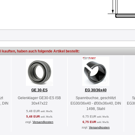
l kauften, haben auch folgende Artikel bestellt:
GE 30-ES
EG 30/36x40
zt
Gelenklager GE30-ES ISB
Spannbuchse, geschlitzt
S
, DIN
30x47x22
EG30/36x40 - Ø30x36x40, DIN
EG30
1498, Stahl
5,48 EUR
exkl. MwSt.
5,48 EUR
6,75 EUR
exkl. MwSt.
exkl. MwSt.
zzgl.
Versandkosten
6,75 EUR
exkl. MwSt.
zzgl.
Versandkosten