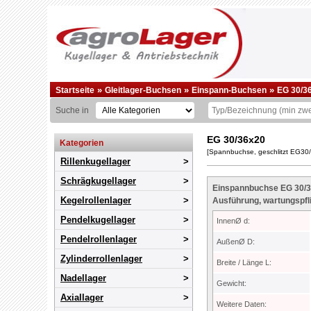
»
»
»
Startseite
Gleitlager-Buchsen
Einspann-Buchsen
EG 30/3
Suche in
EG 30/36x20
Kategorien
[Spannbuchse, geschlitzt EG30/
Rillenkugellager
Schrägkugellager
Einspannbuchse EG 30/36
Kegelrollenlager
Ausführung, wartungspfli
Pendelkugellager
InnenØ d:
Pendelrollenlager
AußenØ D:
Zylinderrollenlager
Breite / Länge L:
Nadellager
Gewicht:
Axiallager
Weitere Daten: