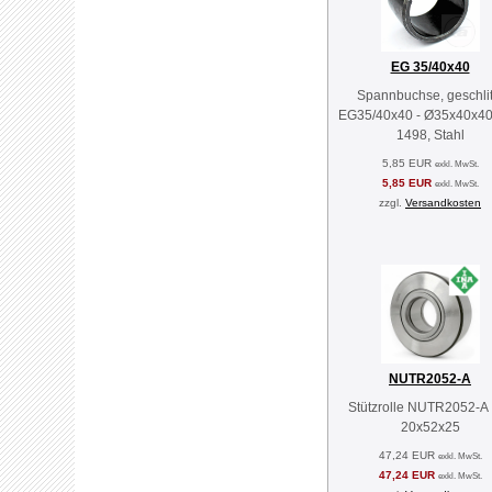
EG 35/40x40
Spannbuchse, geschlit
EG35/40x40 - Ø35x40x40
1498, Stahl
5,85 EUR
exkl. MwSt.
5,85 EUR
exkl. MwSt.
zzgl.
Versandkosten
NUTR2052-A
Stützrolle NUTR2052-A
20x52x25
47,24 EUR
exkl. MwSt.
47,24 EUR
exkl. MwSt.