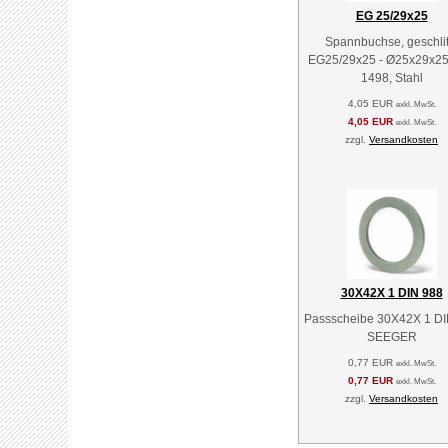
EG 25/29x25
Spannbuchse, geschlit
EG25/29x25 - Ø25x29x25
1498, Stahl
4,05 EUR
exkl. MwSt.
4,05 EUR
exkl. MwSt.
zzgl.
Versandkosten
30X42X 1 DIN 988
Passscheibe 30X42X 1 DI
SEEGER
0,77 EUR
exkl. MwSt.
0,77 EUR
exkl. MwSt.
zzgl.
Versandkosten