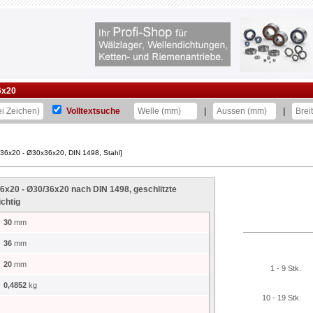
6x20
Volltextsuche
|
|
36x20 - Ø30x36x20, DIN 1498, Stahl]
x20 - Ø30/36x20 nach DIN 1498, geschlitzte
chtig
30
mm
36
mm
20
mm
1 - 9 Stk.
0,4852
kg
10 - 19 Stk.