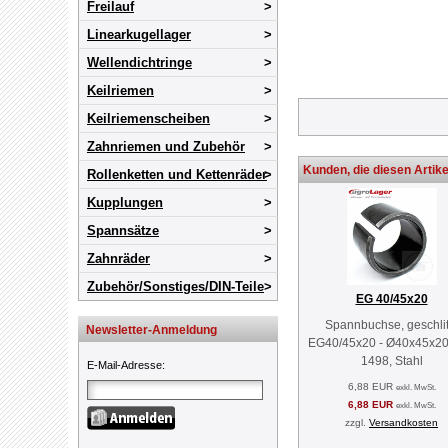
Freilauf
Linearkugellager
Wellendichtringe
Keilriemen
Keilriemenscheiben
Zahnriemen und Zubehör
Kunden, die diesen Artike
Rollenketten und Kettenräder
Kupplungen
Spannsätze
Zahnräder
Zubehör/Sonstiges/DIN-Teile
EG 40/45x20
Spannbuchse, geschlit
Newsletter-Anmeldung
EG40/45x20 - Ø40x45x20
1498, Stahl
E-Mail-Adresse
:
6,88 EUR
exkl. MwSt.
6,88 EUR
exkl. MwSt.
zzgl.
Versandkosten