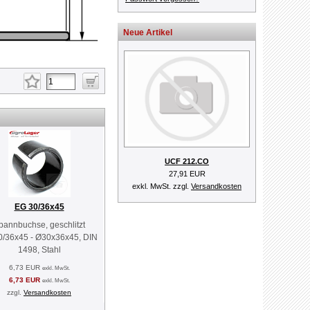
Neue Artikel
UCF 212.CO
27,91 EUR
exkl. MwSt. zzgl.
Versandkosten
EG 30/36x45
pannbuchse, geschlitzt
/36x45 - Ø30x36x45, DIN
1498, Stahl
6,73 EUR
exkl. MwSt.
6,73 EUR
exkl. MwSt.
zzgl.
Versandkosten