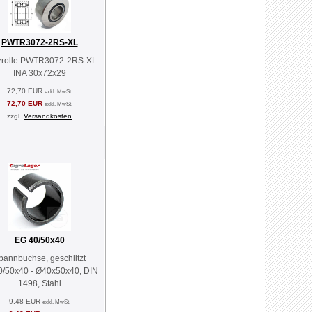
PWTR3072-2RS-XL
zrolle PWTR3072-2RS-XL
INA 30x72x29
72,70 EUR
exkl. MwSt.
72,70 EUR
exkl. MwSt.
zzgl.
Versandkosten
EG 40/50x40
pannbuchse, geschlitzt
/50x40 - Ø40x50x40, DIN
1498, Stahl
9,48 EUR
exkl. MwSt.