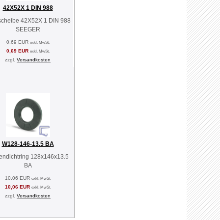
42X52X 1 DIN 988
scheibe 42X52X 1 DIN 988
SEEGER
0,69 EUR
exkl. MwSt.
0,69 EUR
exkl. MwSt.
zzgl.
Versandkosten
W128-146-13.5 BA
endichtring 128x146x13.5
BA
10,06 EUR
exkl. MwSt.
10,06 EUR
exkl. MwSt.
zzgl.
Versandkosten