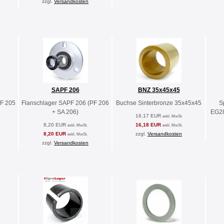
zzgl.
Versandkosten
SAPF 206
BNZ 35x45x45
PF 205
Flanschlager SAPF 206 (PF 206
Buchse Sinterbronze 35x45x45
S
+ SA 206)
EG28
16,17 EUR
exkl. MwSt.
8,20 EUR
16,18 EUR
exkl. MwSt.
exkl. MwSt.
8,20 EUR
zzgl.
Versandkosten
exkl. MwSt.
zzgl.
Versandkosten