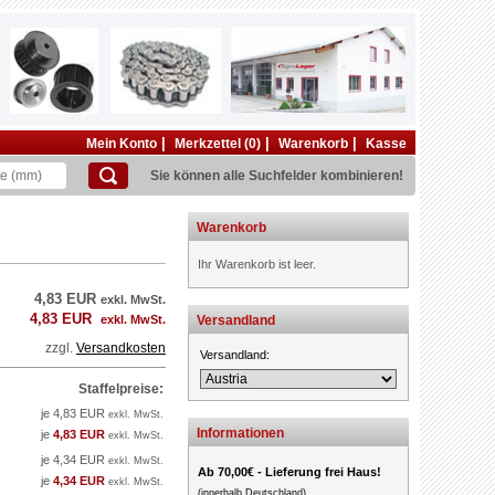
|
|
|
Mein Konto
Merkzettel (0)
Warenkorb
Kasse
Sie können alle Suchfelder kombinieren!
Warenkorb
Ihr Warenkorb ist leer.
4,83 EUR
exkl. MwSt.
4,83 EUR
exkl. MwSt.
Versandland
zzgl.
Versandkosten
Versandland:
Staffelpreise:
je 4,83 EUR
exkl. MwSt.
Informationen
je
4,83 EUR
exkl. MwSt.
je 4,34 EUR
exkl. MwSt.
Ab 70,00€ - Lieferung frei Haus!
je
4,34 EUR
exkl. MwSt.
(innerhalb Deutschland)