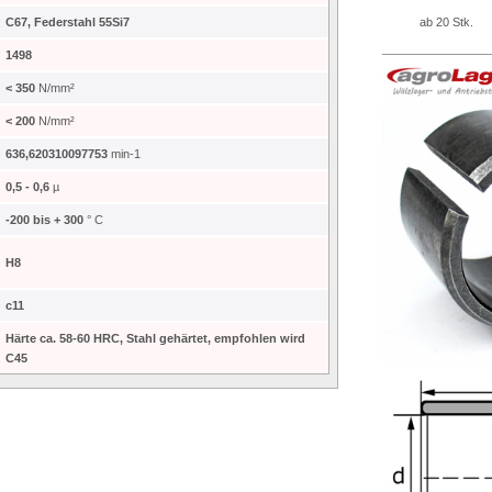
C67, Federstahl 55Si7
ab 20 Stk.
1498
< 350
N/mm²
< 200
N/mm²
636,620310097753
min-1
0,5 - 0,6
µ
-200 bis + 300
° C
H8
c11
Härte ca. 58-60 HRC, Stahl gehärtet, empfohlen wird
C45