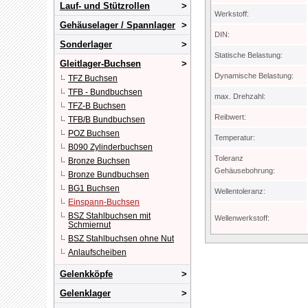
Lauf- und Stützrollen
Werkstoff:
Gehäuselager / Spannlager
DIN:
Sonderlager
Statische Belastung:
Gleitlager-Buchsen
Dynamische Belastung:
TFZ Buchsen
TFB - Bundbuchsen
max. Drehzahl:
TFZ-B Buchsen
Reibwert:
TFB/B Bundbuchsen
POZ Buchsen
Temperatur:
B090 Zylinderbuchsen
Toleranz
Bronze Buchsen
Gehäusebohrung:
Bronze Bundbuchsen
BG1 Buchsen
Wellentoleranz:
Einspann-Buchsen
BSZ Stahlbuchsen mit
Wellenwerkstoff:
Schmiernut
BSZ Stahlbuchsen ohne Nut
Anlaufscheiben
Gelenkköpfe
Gelenklager