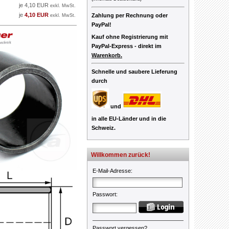
je 4,10 EUR
exkl. MwSt.
je
4,10 EUR
Zahlung per Rechnung oder
exkl. MwSt.
PayPal!
Kauf ohne Registrierung mit
PayPal-Express -
direkt im
Warenkorb.
Schnelle und saubere Lieferung
durch
und
in alle EU-Länder und in die
Schweiz.
Willkommen zurück!
E-Mail-Adresse
:
Passwort
:
Passwort vergessen?