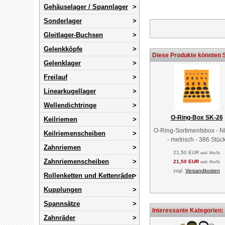
Gehäuselager / Spannlager
Sonderlager
Gleitlager-Buchsen
Gelenkköpfe
Diese Produkte könnten S
Gelenklager
Freilauf
Linearkugellager
Wellendichtringe
O-Ring-Box SK-26
Keilriemen
O-Ring-Sortimentsbox - 
Keilriemenscheiben
- metrisch - 386 Stüc
Zahnriemen
21,50 EUR
exkl. MwSt.
Zahnriemenscheiben
21,50 EUR
exkl. MwSt.
zzgl.
Versandkosten
Rollenketten und Kettenräder
Kupplungen
Spannsätze
Interessante Kategorien:
Zahnräder