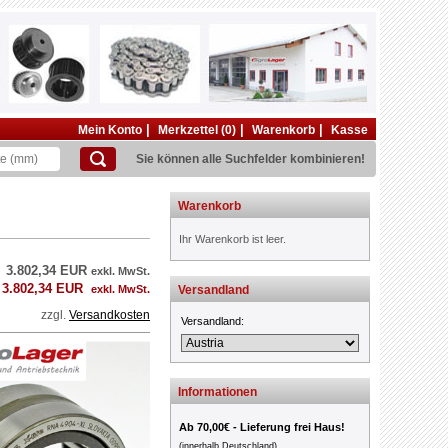
|
|
|
Mein Konto
Merkzettel (0)
Warenkorb
Kasse
Sie können alle Suchfelder kombinieren!
Warenkorb
Ihr Warenkorb ist leer.
3.802,34 EUR
exkl. MwSt.
3.802,34 EUR
exkl. MwSt.
Versandland
zzgl.
Versandkosten
Versandland:
Informationen
Ab 70,00€ - Lieferung frei Haus!
(innerhalb Deutschland)