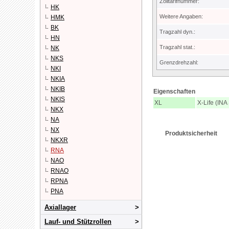
Zolltarifnummer:
HK
Weitere Angaben:
HMK
BK
Tragzahl dyn.:
HN
Tragzahl stat.:
NK
NKS
Grenzdrehzahl:
NKI
NKIA
NKIB
Eigenschaften
NKIS
XL
X-Life (INA
NKX
NA
NX
Produktsicherheit
NKXR
RNA
NAO
RNAO
RPNA
PNA
Axiallager
Lauf- und Stützrollen