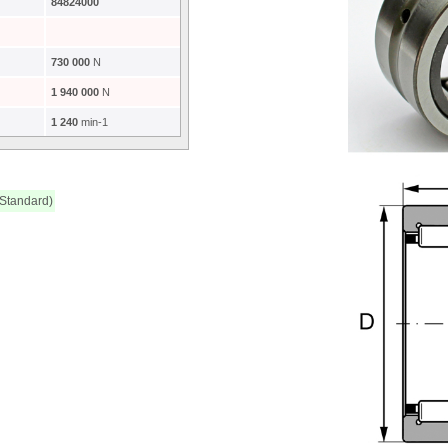
84824000
730 000
N
1 940 000
N
1 240
min-1
 Standard)