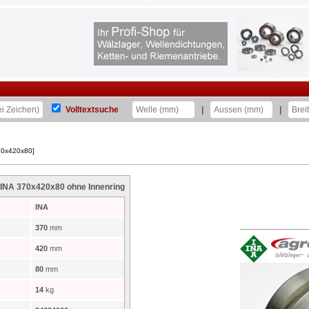
Volltextsuche
|
|
70x420x80]
INA 370x420x80 ohne Innenring
INA
370
mm
420
mm
80
mm
14
kg