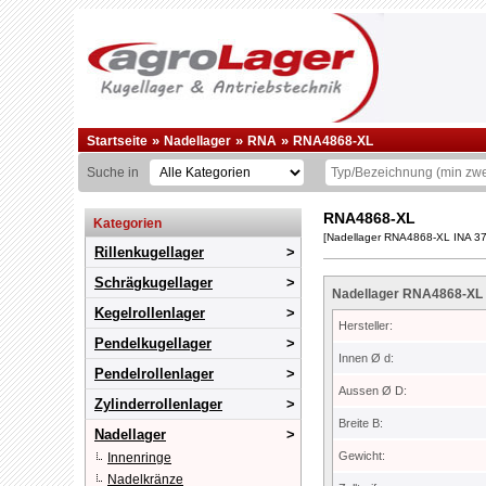
»
»
»
Startseite
Nadellager
RNA
RNA4868-XL
Suche in
RNA4868-XL
Kategorien
[Nadellager RNA4868-XL INA 3
Rillenkugellager
Schrägkugellager
Nadellager RNA4868-XL 
Kegelrollenlager
Hersteller:
Pendelkugellager
Innen Ø d:
Pendelrollenlager
Aussen Ø D:
Zylinderrollenlager
Breite B:
Nadellager
Gewicht:
Innenringe
Nadelkränze