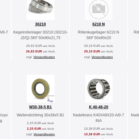
30210
6210 N
A/0-7
Kegelrollenlager 30210 (30210-
Rillenkugellager 6210 N
Ri
J2/Q) SKF 50x90x21,75
SKF 50x90x20
26,83 EUR
29,19 EUR
exkl. MwSt.
exkl. MwSt.
26,83 EUR
29,19 EUR
exkl. MwSt.
exkl. MwSt.
zzgl.
Versandkosten
zzgl.
Versandkosten
W30-38-5 B1
K 40-48-20
Koyo
Wellendichtring 30x38x5 B1
Nadelkranz K40X48X20-A/0-7
Nade
ig
INA
2,25 EUR
exkl. MwSt.
2,25 EUR
10,38 EUR
exkl. MwSt.
exkl. MwSt.
zzgl.
Versandkosten
10,38 EUR
exkl. MwSt.