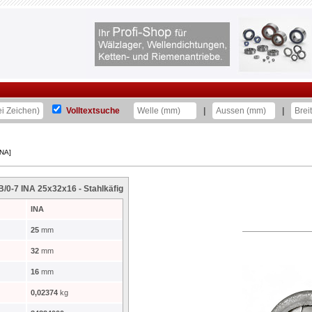
Volltextsuche
|
|
INA]
0-7 INA 25x32x16 - Stahlkäfig
INA
25
mm
32
mm
16
mm
0,02374
kg