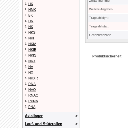
Zolltarifnummer:
HK
Weitere Angaben:
HMK
BK
Tragzahl dyn.:
HN
Tragzahl stat.:
NK
NKS
Grenzdrehzahl:
NKI
NKIA
NKIB
NKIS
Produktsicherheit
NKX
NA
NX
NKXR
RNA
NAO
RNAO
RPNA
PNA
Axiallager
Lauf- und Stützrollen