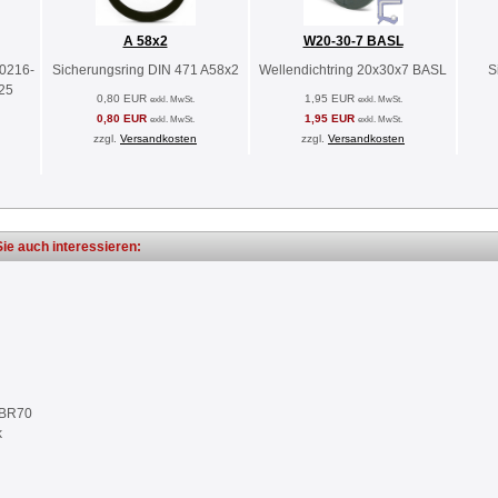
A 58x2
W20-30-7 BASL
30216-
Sicherungsring DIN 471 A58x2
Wellendichtring 20x30x7 BASL
S
25
0,80 EUR
1,95 EUR
exkl. MwSt.
exkl. MwSt.
0,80 EUR
1,95 EUR
exkl. MwSt.
exkl. MwSt.
zzgl.
Versandkosten
zzgl.
Versandkosten
ie auch interessieren:
NBR70
k