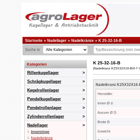
»
»
»
Startseite
Nadellager
Nadelkränze
K 25-32-16-B
Suche in
K 25-32-16-B
Kategorien
[Nadelkranz K25X32X16-B/0-7 
Rillenkugellager
Schrägkugellager
Nadelkranz K25X32X16-B/
Kegelrollenlager
Hersteller:
Pendelkugellager
Innen Ø d:
Pendelrollenlager
Aussen Ø D:
Zylinderrollenlager
Breite B:
Nadellager
Gewicht:
Innenringe
Nadelkränze