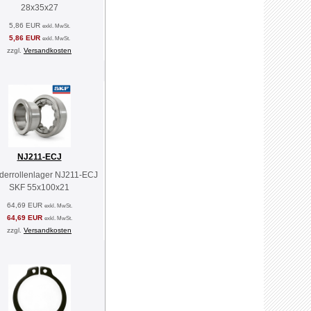
28x35x27
5,86 EUR
exkl. MwSt.
5,86 EUR
exkl. MwSt.
zzgl.
Versandkosten
NJ211-ECJ
nderrollenlager NJ211-ECJ
SKF 55x100x21
64,69 EUR
exkl. MwSt.
64,69 EUR
exkl. MwSt.
zzgl.
Versandkosten