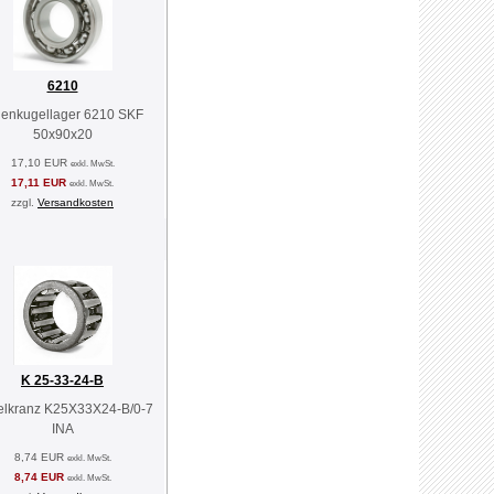
6210
llenkugellager 6210 SKF
50x90x20
17,10 EUR
exkl. MwSt.
17,11 EUR
exkl. MwSt.
zzgl.
Versandkosten
K 25-33-24-B
lkranz K25X33X24-B/0-7
INA
8,74 EUR
exkl. MwSt.
8,74 EUR
exkl. MwSt.