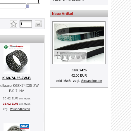
Neue Artikel
8 PK 2475
42,00 EUR
K 68-74-35-ZW-B
exkl. MwSt. zzgl.
Versandkosten
elkranz K68X74X35-ZW-
B/0-7 INA
35,62 EUR
exkl. MwSt.
35,62 EUR
exkl. MwSt.
zzgl.
Versandkosten