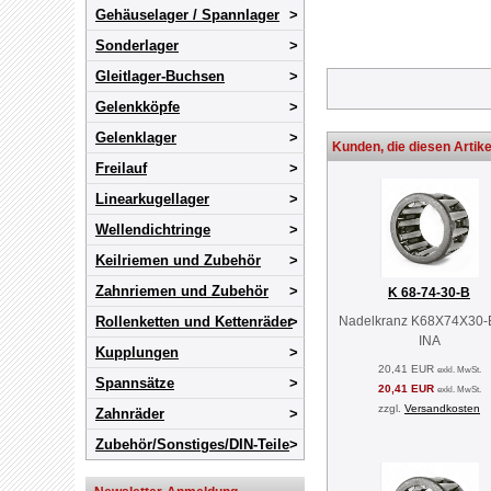
Gehäuselager / Spannlager
Sonderlager
Gleitlager-Buchsen
Gelenkköpfe
Gelenklager
Kunden, die diesen Artike
Freilauf
Linearkugellager
Wellendichtringe
Keilriemen und Zubehör
Zahnriemen und Zubehör
K 68-74-30-B
Nadelkranz K68X74X30-
Rollenketten und Kettenräder
INA
Kupplungen
20,41 EUR
exkl. MwSt.
Spannsätze
20,41 EUR
exkl. MwSt.
zzgl.
Versandkosten
Zahnräder
Zubehör/Sonstiges/DIN-Teile