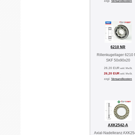
zzgl.
Versandkosten
6210 NR
Rillenkugellager 6210
SKF 50x90x20
26,20 EUR
exkl. MwSt.
26,20 EUR
exkl. MwSt.
zzgl.
Versandkosten
AXK2542-A
Axial-Nadelkranz AXK25