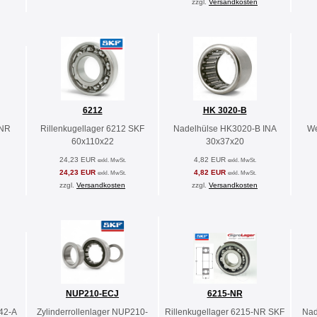
zzgl.
Versandkosten
6212
HK 3020-B
 NR
Rillenkugellager 6212 SKF
Nadelhülse HK3020-B INA
We
60x110x22
30x37x20
24,23 EUR
4,82 EUR
exkl. MwSt.
exkl. MwSt.
24,23 EUR
4,82 EUR
exkl. MwSt.
exkl. MwSt.
zzgl.
Versandkosten
zzgl.
Versandkosten
NUP210-ECJ
6215-NR
42-A
Zylinderrollenlager NUP210-
Rillenkugellager 6215-NR SKF
Nad