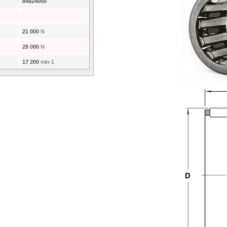
84824000
21 000
N
28 000
N
17 200
min-1