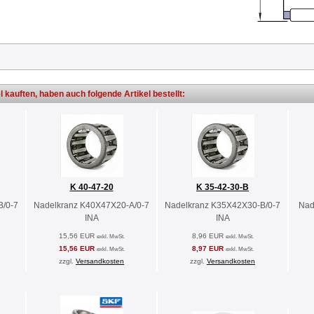
l kauften, haben auch folgende Artikel bestellt:
K 40-47-20
K 35-42-30-B
B/0-7
Nadelkranz K40X47X20-A/0-7
Nadelkranz K35X42X30-B/0-7
Nad
INA
INA
15,56 EUR
8,96 EUR
exkl. MwSt.
exkl. MwSt.
15,56 EUR
8,97 EUR
exkl. MwSt.
exkl. MwSt.
zzgl.
Versandkosten
zzgl.
Versandkosten