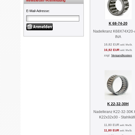
Newsletter-Anmeldung
E-Mail-Adresse
:
K 68-74-20
Nadelkranz K68X74X20-
INA
16,82 EUR
exkl. MwSt.
16,82 EUR
exkl. MwSt.
zzgl.
Versandkosten
K 22-32-30H
Nadelkranz K22-32-30K 
K22x32x30 - Stahlkäf
11,80 EUR
exkl. MwSt.
11,80 EUR
exkl. MwSt.