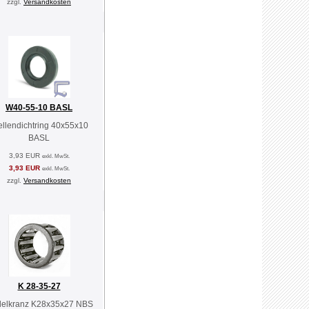
zzgl.
Versandkosten
W40-55-10 BASL
llendichtring 40x55x10
BASL
3,93 EUR
exkl. MwSt.
3,93 EUR
exkl. MwSt.
zzgl.
Versandkosten
K 28-35-27
elkranz K28x35x27 NBS