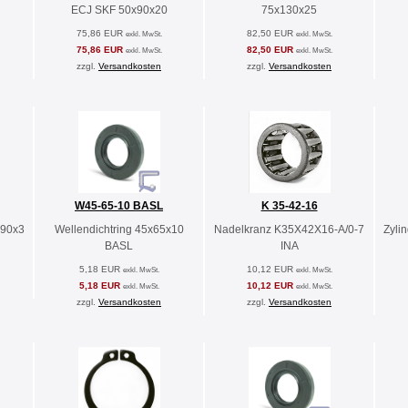
ECJ SKF 50x90x20
75x130x25
75,86 EUR
82,50 EUR
exkl. MwSt.
exkl. MwSt.
75,86 EUR
82,50 EUR
exkl. MwSt.
exkl. MwSt.
zzgl.
Versandkosten
zzgl.
Versandkosten
W45-65-10 BASL
K 35-42-16
J90x3
Wellendichtring 45x65x10
Nadelkranz K35X42X16-A/0-7
Zyli
BASL
INA
5,18 EUR
10,12 EUR
exkl. MwSt.
exkl. MwSt.
5,18 EUR
10,12 EUR
exkl. MwSt.
exkl. MwSt.
zzgl.
Versandkosten
zzgl.
Versandkosten