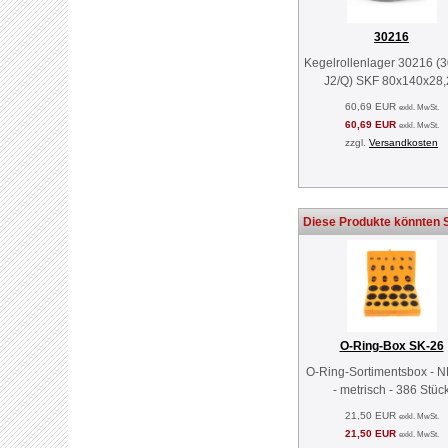
30216
Kegelrollenlager 30216 (
J2/Q) SKF 80x140x28,
60,69 EUR
exkl. MwSt.
60,69 EUR
exkl. MwSt.
zzgl.
Versandkosten
Diese Produkte könnten S
O-Ring-Box SK-26
O-Ring-Sortimentsbox - 
- metrisch - 386 Stüc
21,50 EUR
exkl. MwSt.
21,50 EUR
exkl. MwSt.