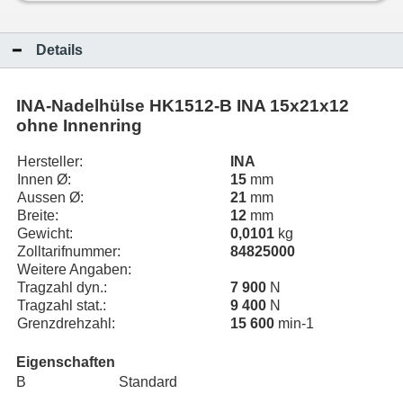
Details
INA-Nadelhülse HK1512-B INA 15x21x12
ohne Innenring
Hersteller:
INA
Innen Ø:
15
mm
Aussen Ø:
21
mm
Breite:
12
mm
Gewicht:
0,0101
kg
Zolltarifnummer:
84825000
Weitere Angaben:
Tragzahl dyn.:
7 900
N
Tragzahl stat.:
9 400
N
Grenzdrehzahl:
15 600
min-1
Eigenschaften
B
Standard