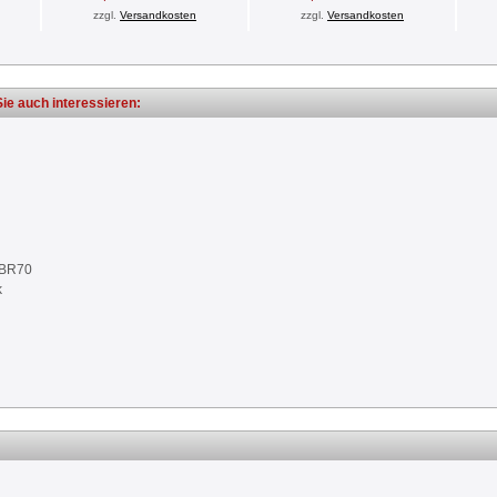
zzgl.
Versandkosten
zzgl.
Versandkosten
ie auch interessieren:
NBR70
k