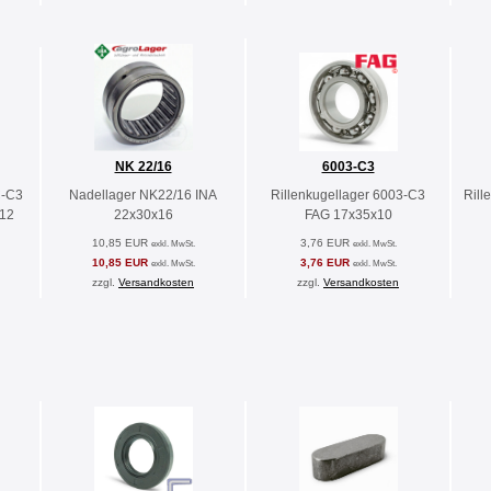
NK 22/16
6003-C3
C-C3
Nadellager NK22/16 INA
Rillenkugellager 6003-C3
Rill
x12
22x30x16
FAG 17x35x10
10,85 EUR
3,76 EUR
exkl. MwSt.
exkl. MwSt.
10,85 EUR
3,76 EUR
exkl. MwSt.
exkl. MwSt.
zzgl.
Versandkosten
zzgl.
Versandkosten