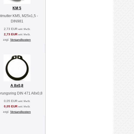
KM 5
tmutter KM5, M25x1,5 -
DIN981
2,73 EUR
exkl. MwSt.
2,73 EUR
exkl. MwSt.
zzgl.
Versandkosten
A 8x0,8
erungsring DIN 471 A8x0,8
0,05 EUR
exkl. MwSt.
0,05 EUR
exkl. MwSt.
zzgl.
Versandkosten