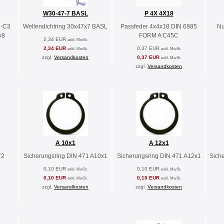
W30-47-7 BASL
P 4X 4X18
C-C3
Wellendichtring 30x47x7 BASL
Passfeder 4x4x18 DIN 6885
Nu
x8
FORM A C45C
2,34 EUR
exkl. MwSt.
2,34 EUR
0,37 EUR
exkl. MwSt.
exkl. MwSt.
zzgl.
Versandkosten
0,37 EUR
exkl. MwSt.
zzgl.
Versandkosten
A 10x1
A 12x1
72
Sicherungsring DIN 471 A10x1
Sicherungsring DIN 471 A12x1
Sich
0,10 EUR
0,10 EUR
exkl. MwSt.
exkl. MwSt.
0,10 EUR
0,10 EUR
exkl. MwSt.
exkl. MwSt.
zzgl.
Versandkosten
zzgl.
Versandkosten