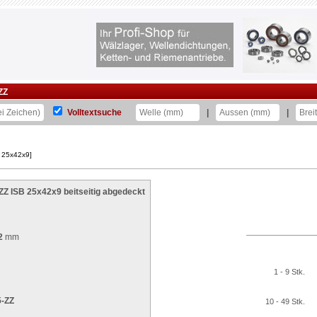
ZZ
Volltextsuche
|
|
B 25x42x9]
ZZ ISB 25x42x9 beitseitig abgedeckt
2
mm
1 - 9 Stk.
5-ZZ
10 - 49 Stk.