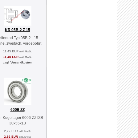
KR 05B-2 Z 15
ettenrad Typ 05B-2 - 15
ne, zweifach, vorgebohrt
11,45 EUR
exkl. MwSt.
11,45 EUR
exkl. MwSt.
zzgl.
Versandkosten
6006-ZZ
en-Kugellager 6006-ZZ ISB
30x55x13
2,92 EUR
exkl. MwSt.
2,92 EUR
exkl. MwSt.