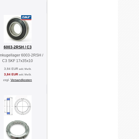
6003-2RSH / C3
enkugellager 6003-2RSH /
C3 SKF 17x35x10
3,84 EUR
exkl. MwSt.
3,84 EUR
exkl. MwSt.
zzgl.
Versandkosten