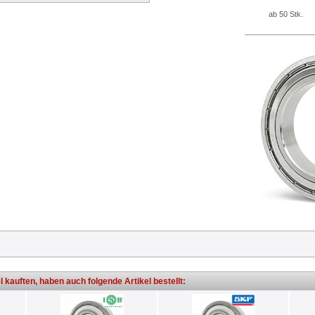
ab 50 Stk.
l kauften, haben auch folgende Artikel bestellt: