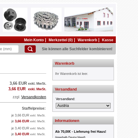
|
|
|
Mein Konto
Merkzettel (0)
Warenkorb
Kasse
Sie können alle Suchfelder kombinieren!
Warenkorb
Ihr Warenkorb ist leer.
3,66 EUR
exkl. MwSt.
3,66 EUR
exkl. MwSt.
Versandland
zzgl.
Versandkosten
Versandland:
Staffelpreise:
je 3,66 EUR
exkl. MwSt.
Informationen
je
3,66 EUR
exkl. MwSt.
je 3,40 EUR
exkl. MwSt.
Ab 70,00€ - Lieferung frei Haus!
je
3,40 EUR
exkl. MwSt.
(innerhalb Deutschland)