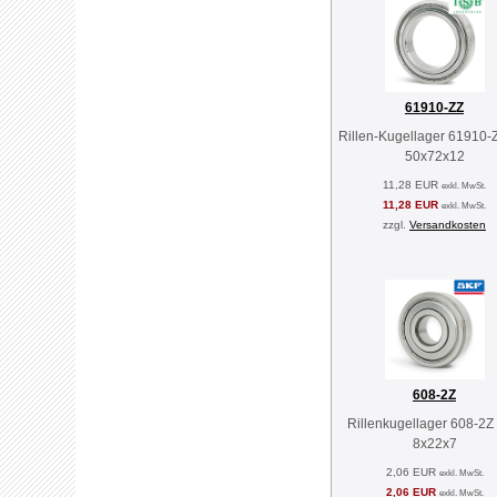
61910-ZZ
Rillen-Kugellager 61910-
50x72x12
11,28 EUR
exkl. MwSt.
11,28 EUR
exkl. MwSt.
zzgl.
Versandkosten
608-2Z
Rillenkugellager 608-2Z
8x22x7
2,06 EUR
exkl. MwSt.
2,06 EUR
exkl. MwSt.