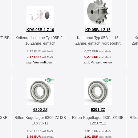
KRS 05B-1 Z 10
KR 05B-1 Z 15
ZZ ISB
Kettenradscheibe Typ 05B-1 -
Kettenrad Typ 05B-1 - 15
K
10 Zähne, einfach
Zähne, einfach, vorgebohrt
Zäh
3,17 EUR
6,27 EUR
exkl. MwSt.
exkl. MwSt.
3,17 EUR
6,27 EUR
exkl. MwSt.
exkl. MwSt.
zzgl.
Versandkosten
zzgl.
Versandkosten
6300-ZZ
6301-ZZ
 SKF
Rillen-Kugellager 6300-ZZ ISB
Rillen-Kugellager 6301-ZZ ISB
Rill
10x35x11
12x37x12
1,96 EUR
1,91 EUR
exkl. MwSt.
exkl. MwSt.
1,96 EUR
1,91 EUR
exkl. MwSt.
exkl. MwSt.