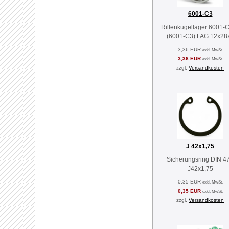
6001-C3
Rillenkugellager 6001-
(6001-C3) FAG 12x28
3,36 EUR
exkl. MwSt.
3,36 EUR
exkl. MwSt.
zzgl.
Versandkosten
J 42x1,75
Sicherungsring DIN 4
J42x1,75
0,35 EUR
exkl. MwSt.
0,35 EUR
exkl. MwSt.
zzgl.
Versandkosten