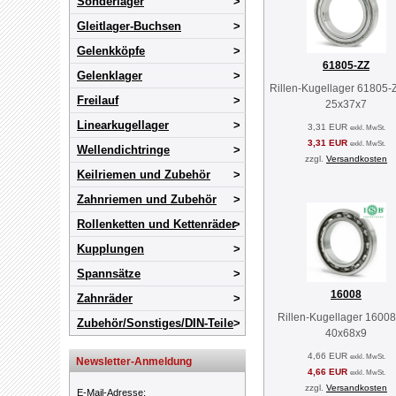
Sonderlager
Gleitlager-Buchsen
Gelenkköpfe
61805-ZZ
Gelenklager
Rillen-Kugellager 61805-
Freilauf
25x37x7
Linearkugellager
3,31 EUR
exkl. MwSt.
3,31 EUR
exkl. MwSt.
Wellendichtringe
zzgl.
Versandkosten
Keilriemen und Zubehör
Zahnriemen und Zubehör
Rollenketten und Kettenräder
Kupplungen
Spannsätze
16008
Zahnräder
Rillen-Kugellager 16008
Zubehör/Sonstiges/DIN-Teile
40x68x9
4,66 EUR
exkl. MwSt.
Newsletter-Anmeldung
4,66 EUR
exkl. MwSt.
zzgl.
Versandkosten
E-Mail-Adresse
: