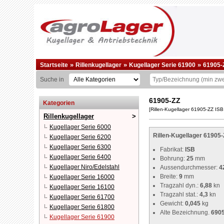
»
»
»
Startseite
Rillenkugellager
Kugellager Serie 61900
61905-
Suche in
61905-ZZ
Kategorien
[Rillen-Kugellager 61905-ZZ IS
Rillenkugellager
Kugellager Serie 6000
Rillen-Kugellager 61905-
Kugellager Serie 6200
Kugellager Serie 6300
Fabrikat:
ISB
Kugellager Serie 6400
Bohrung:
25
mm
Kugellager Niro/Edelstahl
Aussendurchmesser:
4
Breite:
9
mm
Kugellager Serie 16000
Tragzahl dyn.:
6,88
kn
Kugellager Serie 16100
Tragzahl stat.:
4,3
kn
Kugellager Serie 61700
Gewicht:
0,045
kg
Kugellager Serie 61800
Alte Bezeichnung.
690
Kugellager Serie 61900