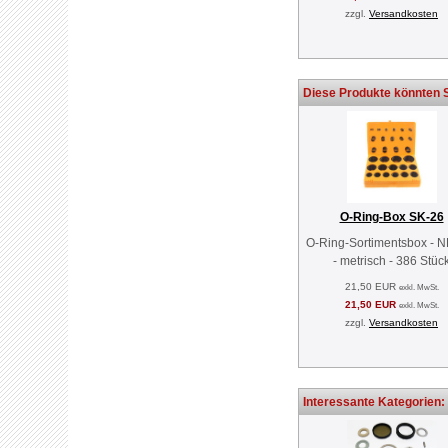
zzgl.
Versandkosten
Diese Produkte könnten S
O-Ring-Box SK-26
O-Ring-Sortimentsbox - 
- metrisch - 386 Stüc
21,50 EUR
exkl. MwSt.
21,50 EUR
exkl. MwSt.
zzgl.
Versandkosten
Interessante Kategorien: