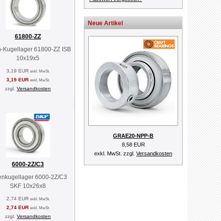
Neue Artikel
61800-ZZ
n-Kugellager 61800-ZZ ISB
10x19x5
3,19 EUR
exkl. MwSt.
3,19 EUR
exkl. MwSt.
zzgl.
Versandkosten
GRAE20-NPP-B
8,58 EUR
exkl. MwSt. zzgl.
Versandkosten
6000-2Z/C3
lenkugellager 6000-2Z/C3
SKF 10x26x8
2,74 EUR
exkl. MwSt.
2,74 EUR
exkl. MwSt.
zzgl.
Versandkosten