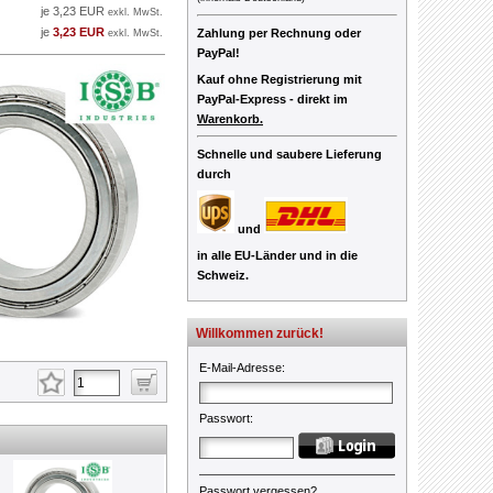
je 3,23 EUR
exkl. MwSt.
je
3,23 EUR
Zahlung per Rechnung oder
exkl. MwSt.
PayPal!
Kauf ohne Registrierung mit
PayPal-Express -
direkt im
Warenkorb.
Schnelle und saubere Lieferung
durch
und
in alle EU-Länder und in die
Schweiz.
Willkommen zurück!
E-Mail-Adresse
:
Passwort
:
Passwort vergessen?