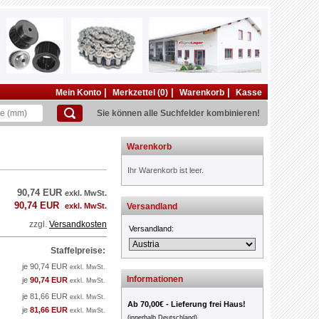
|
|
|
Mein Konto
Merkzettel (0)
Warenkorb
Kasse
Sie können alle Suchfelder kombinieren!
Warenkorb
Ihr Warenkorb ist leer.
90,74 EUR
exkl. MwSt.
90,74 EUR
exkl. MwSt.
Versandland
zzgl.
Versandkosten
Versandland:
Staffelpreise:
je 90,74 EUR
exkl. MwSt.
Informationen
je
90,74 EUR
exkl. MwSt.
je 81,66 EUR
exkl. MwSt.
Ab 70,00€ - Lieferung frei Haus!
je
81,66 EUR
exkl. MwSt.
(innerhalb Deutschland)