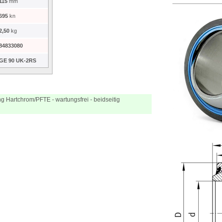
115
mm
695
kn
2,50
kg
84833080
GE 90 UK-2RS
g Hartchrom/PFTE - wartungsfrei - beidseitig