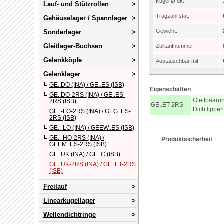
Kugel Ø dk:
Lauf- und Stützrollen
Tragzahl stat.:
Gehäuselager / Spannlager
Gewicht:
Sonderlager
Gleitlager-Buchsen
Zolltarifnummer:
Gelenkköpfe
Austauschbar mit:
Gelenklager
GE..DO (INA) / GE..ES (ISB)
Eigenschaften
GE..DO-2RS (INA) / GE..ES-
Gleitpaarun
2RS (ISB)
GE..ET-2RS
Dichtlippen
GE..-FO-2RS (INA) / GEG..ES-
2RS (ISB)
GE..-LO (INA) / GEEW..ES (ISB)
GE..-HO-2RS (INA) /
Produktsicherheit
GEEM..ES-2RS (ISB)
GE..UK (INA) / GE..C (ISB)
GE..UK-2RS (INA) / GE..ET-2RS
(ISB)
Freilauf
Linearkugellager
Wellendichtringe