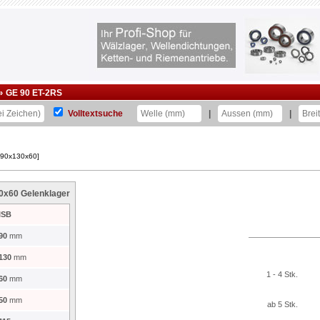
»
GE 90 ET-2RS
Volltextsuche
|
|
 90x130x60]
0x60 Gelenklager
ISB
90
mm
130
mm
1 - 4 Stk.
60
mm
50
mm
ab 5 Stk.