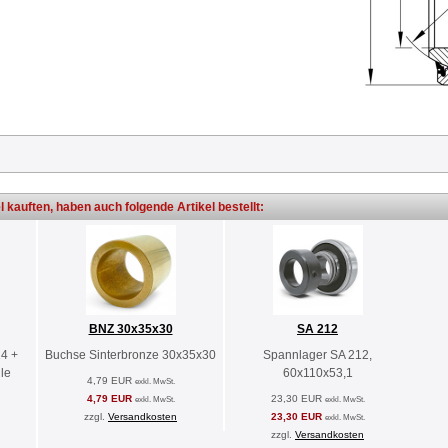
l kauften, haben auch folgende Artikel bestellt:
BNZ 30x35x30
SA 212
4 +
Buchse Sinterbronze 30x35x30
Spannlager SA 212,
le
60x110x53,1
4,79 EUR
exkl. MwSt.
4,79 EUR
23,30 EUR
exkl. MwSt.
exkl. MwSt.
zzgl.
Versandkosten
23,30 EUR
exkl. MwSt.
zzgl.
Versandkosten