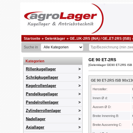
»
»
Startseite
Gelenklager
GE..UK-2RS (INA) / GE..ET-2RS (ISB)
Suche in
GE 90 ET-2RS
Kategorien
[Gelenklager GE90 ET-2RS ISB
Rillenkugellager
Schrägkugellager
GE 90 ET-2RS ISB 90x13
Kegelrollenlager
Hersteller:
Pendelkugellager
Innen Ø d:
Pendelrollenlager
Aussen Ø D:
Zylinderrollenlager
Breite Innenring B:
Nadellager
Breite Aussenring C:
Axiallager