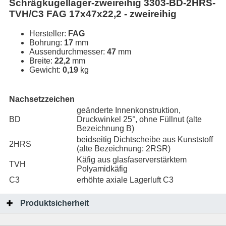
Schrägkugellager-zweireihig 3303-BD-2HRS-
TVH/C3 FAG 17x47x22,2 - zweireihig
Hersteller:
FAG
Bohrung:
17
mm
Aussendurchmesser:
47
mm
Breite:
22,2
mm
Gewicht:
0,19
kg
Nachsetzzeichen
geänderte Innenkonstruktion,
BD
Druckwinkel 25°, ohne Füllnut (alte
Bezeichnung B)
beidseitig Dichtscheibe aus Kunststoff
2HRS
(alte Bezeichnung: 2RSR)
Käfig aus glasfaserverstärktem
TVH
Polyamidkäfig
C3
erhöhte axiale Lagerluft C3
Produktsicherheit