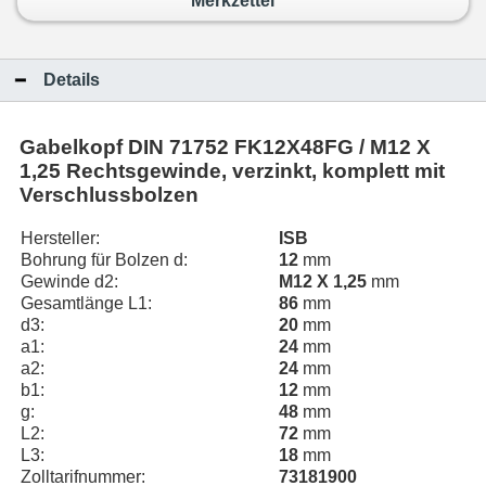
Merkzettel
Details
Gabelkopf DIN 71752 FK12X48FG / M12 X
1,25 Rechtsgewinde, verzinkt, komplett mit
Verschlussbolzen
Hersteller:
ISB
Bohrung für Bolzen d:
12
mm
Gewinde d2:
M12 X 1,25
mm
Gesamtlänge L1:
86
mm
d3:
20
mm
a1:
24
mm
a2:
24
mm
b1:
12
mm
g:
48
mm
L2:
72
mm
L3:
18
mm
Zolltarifnummer:
73181900