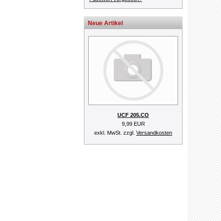
Neue Artikel
UCF 205.CO
9,99 EUR
exkl. MwSt. zzgl.
Versandkosten