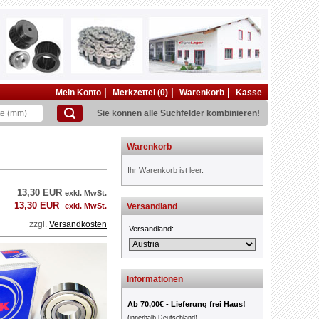
|
|
|
Mein Konto
Merkzettel (0)
Warenkorb
Kasse
Sie können alle Suchfelder kombinieren!
Warenkorb
Ihr Warenkorb ist leer.
13,30 EUR
exkl. MwSt.
13,30 EUR
exkl. MwSt.
Versandland
zzgl.
Versandkosten
Versandland:
Informationen
Ab 70,00€ - Lieferung frei Haus!
(innerhalb Deutschland)