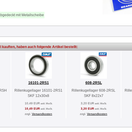
abgedeckt mit Metallscheibe
l kauften, haben auch folgende Artikel bestellt:
16101-2RS1
608-2RSL
2RSH
Rillenkugellager 16101-2RS1
Rillenkugellager 608-2RSL
Rill
SKF 12x30x8
SKF 8x22x7
10,49 EUR
3,20 EUR
exkl. MwSt.
exkl. MwSt.
10,49 EUR
3,20 EUR
exkl. MwSt.
exkl. MwSt.
zzgl.
Versandkosten
zzgl.
Versandkosten