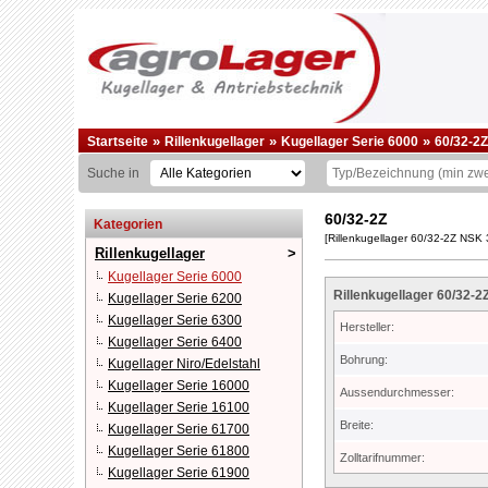
»
»
»
Startseite
Rillenkugellager
Kugellager Serie 6000
60/32-2Z
Suche in
60/32-2Z
Kategorien
[Rillenkugellager 60/32-2Z NSK
Rillenkugellager
Kugellager Serie 6000
Rillenkugellager 60/32-
Kugellager Serie 6200
Kugellager Serie 6300
Hersteller:
Kugellager Serie 6400
Bohrung:
Kugellager Niro/Edelstahl
Kugellager Serie 16000
Aussendurchmesser:
Kugellager Serie 16100
Breite:
Kugellager Serie 61700
Kugellager Serie 61800
Zolltarifnummer:
Kugellager Serie 61900