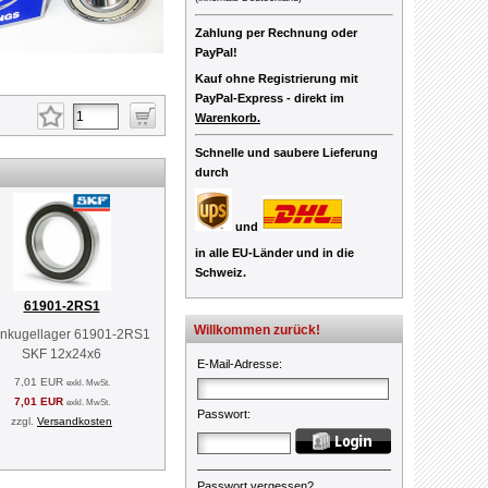
Zahlung per Rechnung oder
PayPal!
Kauf ohne Registrierung mit
PayPal-Express -
direkt im
Warenkorb.
Schnelle und saubere Lieferung
durch
und
in alle EU-Länder und in die
Schweiz.
61901-2RS1
Willkommen zurück!
enkugellager 61901-2RS1
SKF 12x24x6
E-Mail-Adresse
:
7,01 EUR
exkl. MwSt.
7,01 EUR
exkl. MwSt.
Passwort
:
zzgl.
Versandkosten
Passwort vergessen?