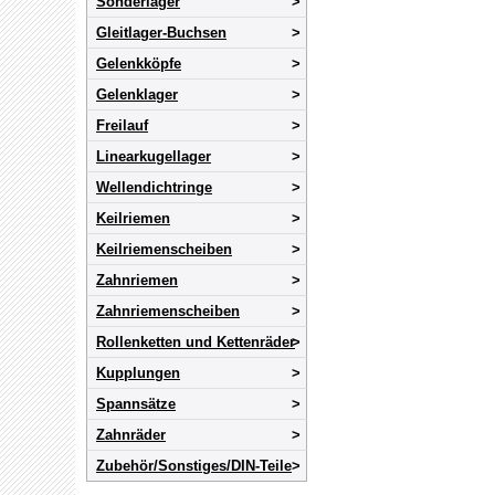
Sonderlager
Gleitlager-Buchsen
Gelenkköpfe
Gelenklager
Freilauf
Linearkugellager
Wellendichtringe
Keilriemen
Keilriemenscheiben
Zahnriemen
Zahnriemenscheiben
Rollenketten und Kettenräder
Kupplungen
Spannsätze
Zahnräder
Zubehör/Sonstiges/DIN-Teile