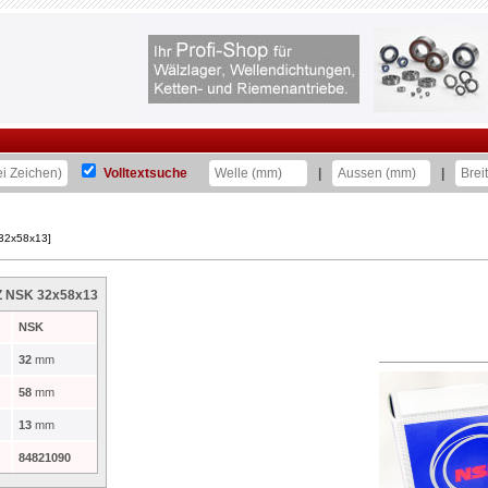
Volltextsuche
|
|
 32x58x13]
2Z NSK 32x58x13
NSK
32
mm
58
mm
13
mm
84821090