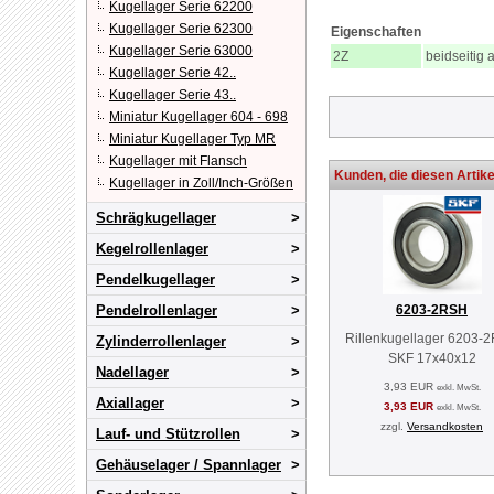
Kugellager Serie 62200
Kugellager Serie 62300
Eigenschaften
Kugellager Serie 63000
2Z
beidseitig 
Kugellager Serie 42..
Kugellager Serie 43..
Miniatur Kugellager 604 - 698
Miniatur Kugellager Typ MR
Kugellager mit Flansch
Kunden, die diesen Artike
Kugellager in Zoll/Inch-Größen
Schrägkugellager
Kegelrollenlager
Pendelkugellager
Pendelrollenlager
6203-2RSH
Rillenkugellager 6203-
Zylinderrollenlager
SKF 17x40x12
Nadellager
3,93 EUR
exkl. MwSt.
Axiallager
3,93 EUR
exkl. MwSt.
zzgl.
Versandkosten
Lauf- und Stützrollen
Gehäuselager / Spannlager