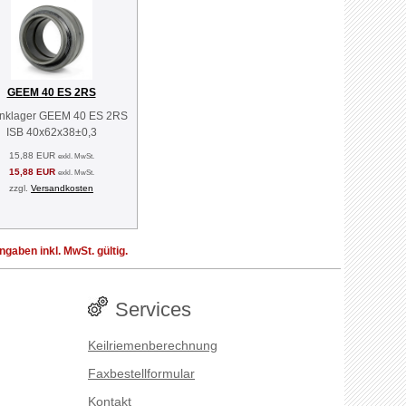
GEEM 40 ES 2RS
nklager GEEM 40 ES 2RS
ISB 40x62x38±0,3
15,88 EUR
exkl. MwSt.
15,88 EUR
exkl. MwSt.
zzgl.
Versandkosten
aben inkl. MwSt. gültig.
Services
Keilriemenberechnung
Faxbestellformular
Kontakt