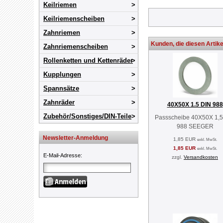
Keilriemen
Keilriemenscheiben
Zahnriemen
Kunden, die diesen Artike
Zahnriemenscheiben
Rollenketten und Kettenräder
Kupplungen
Spannsätze
Zahnräder
40X50X 1.5 DIN 988
Zubehör/Sonstiges/DIN-Teile
Passscheibe 40X50X 1,5
988 SEEGER
Newsletter-Anmeldung
1,85 EUR
exkl. MwSt.
1,85 EUR
exkl. MwSt.
E-Mail-Adresse
:
zzgl.
Versandkosten