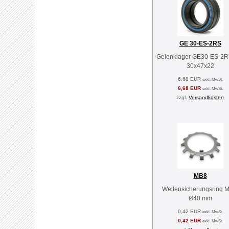
GE 30-ES-2RS
Gelenklager GE30-ES-2R
30x47x22
6,68 EUR
exkl. MwSt.
6,68 EUR
exkl. MwSt.
zzgl.
Versandkosten
MB8
Wellensicherungsring 
Ø40 mm
0,42 EUR
exkl. MwSt.
0,42 EUR
exkl. MwSt.