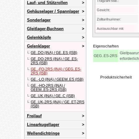
Tragzahl stat.:
Lauf- und Stützrollen
Gewicht:
Gehäuselager / Spannlager
Zolltarifnummer:
Sonderlager
Gleitlager-Buchsen
Austauschbar mit:
Gelenkköpfe
Gelenklager
Eigenschaften
GE..DO (INA) / GE..ES (ISB)
Gleitpaaru
GEG..ES-2RS
erforderlic
GE..DO-2RS (INA) / GE..ES-
2RS (ISB)
GE..-FO-2RS (INA) / GEG..ES-
2RS (ISB)
Produktsicherheit
GE..-LO (INA) / GEEW..ES (ISB)
GE..-HO-2RS (INA) /
GEEM..ES-2RS (ISB)
GE..UK (INA) / GE..C (ISB)
GE..UK-2RS (INA) / GE..ET-2RS
(ISB)
Freilauf
Linearkugellager
Wellendichtringe