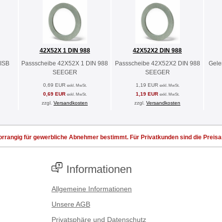
42X52X 1 DIN 988
42X52X2 DIN 988
 ISB
Passscheibe 42X52X 1 DIN 988
Passscheibe 42X52X2 DIN 988
Gele
SEEGER
SEEGER
0,69 EUR
1,19 EUR
exkl. MwSt.
exkl. MwSt.
0,69 EUR
1,19 EUR
exkl. MwSt.
exkl. MwSt.
zzgl.
Versandkosten
zzgl.
Versandkosten
rrangig für gewerbliche Abnehmer bestimmt. Für Privatkunden sind die Preisang
Informationen
Allgemeine Informationen
Unsere AGB
Privatsphäre und Datenschutz