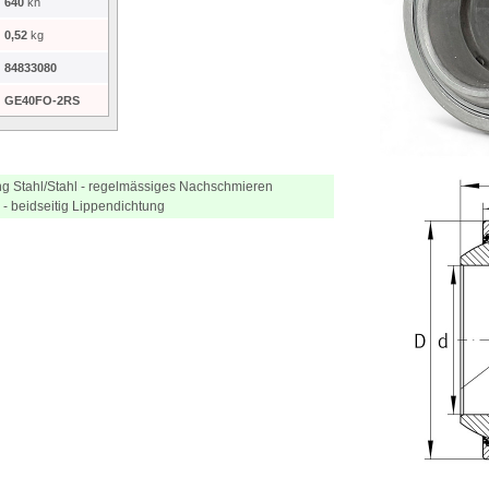
640
kn
0,52
kg
84833080
GE40FO-2RS
ng Stahl/Stahl - regelmässiges Nachschmieren
h - beidseitig Lippendichtung