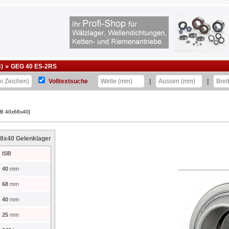
»
B)
GEG 40 ES-2RS
Volltextsuche
|
|
SB 40x68x40]
8x40 Gelenklager
ISB
40
mm
68
mm
40
mm
25
mm