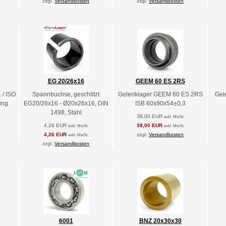
zzgl.
Versandkosten
zzgl.
Versandkosten
EG 20/26x16
GEEM 60 ES 2RS
 / ISO
Spannbuchse, geschlitzt
Gelenklager GEEM 60 ES 2RS
Gel
ung
EG20/26x16 - Ø20x26x16, DIN
ISB 60x90x54±0,3
1498, Stahl
38,00 EUR
exkl. MwSt.
4,26 EUR
38,00 EUR
exkl. MwSt.
exkl. MwSt.
4,26 EUR
zzgl.
Versandkosten
exkl. MwSt.
zzgl.
Versandkosten
6001
BNZ 20x30x30