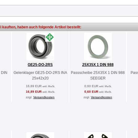
l kauften, haben auch folgende Artikel bestellt:
GE25-DO-2RS
25X35X 1 DIN 988
 DIN
Gelenklager GE25-DO-2RS INA
Passscheibe 25X35X 1 DIN 988
Pas
25x42x20
SEEGER
16,89 EUR
0,60 EUR
exkl. MwSt.
exkl. MwSt.
16,89 EUR
0,60 EUR
exkl. MwSt.
exkl. MwSt.
zzgl.
Versandkosten
zzgl.
Versandkosten