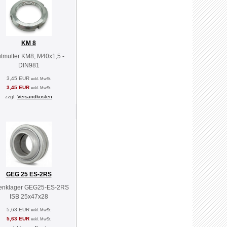
KM 8
tmutter KM8, M40x1,5 -
DIN981
3,45 EUR
exkl. MwSt.
3,45 EUR
exkl. MwSt.
zzgl.
Versandkosten
GEG 25 ES-2RS
enklager GEG25-ES-2RS
ISB 25x47x28
5,63 EUR
exkl. MwSt.
5,63 EUR
exkl. MwSt.