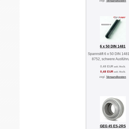
zzgl.
Versandkosten
6 x 50 DIN 1481
Spannstift 6 x 50 DIN 1481
8752, schwere Ausführ
0,48 EUR
exkl. MwSt.
0,48 EUR
exkl. MwSt.
zzgl.
Versandkosten
GEG 45 ES-2RS