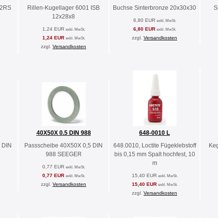
-2RS
Rillen-Kugellager 6001 ISB
Buchse Sinterbronze 20x30x30
S
12x28x8
6,80 EUR
exkl. MwSt.
1,24 EUR
6,80 EUR
exkl. MwSt.
exkl. MwSt.
1,24 EUR
zzgl.
Versandkosten
exkl. MwSt.
zzgl.
Versandkosten
40X50X 0.5 DIN 988
648-0010 L
 DIN
Passscheibe 40X50X 0,5 DIN
648.0010, Loctite Fügeklebstoff
Keg
988 SEEGER
bis 0,15 mm Spalt hochfest, 10
m
0,77 EUR
exkl. MwSt.
0,77 EUR
15,40 EUR
exkl. MwSt.
exkl. MwSt.
zzgl.
Versandkosten
15,40 EUR
exkl. MwSt.
zzgl.
Versandkosten