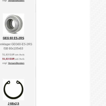
zzgl.
Versandkosten
GEG 60 ES-2RS
enklager GEG60-ES-2RS
ISB 60x105x63
51,63 EUR
exkl. MwSt.
51,63 EUR
exkl. MwSt.
zzgl.
Versandkosten
J 68x2,5