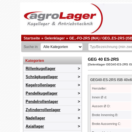
»
»
Startseite
Gelenklager
GE..-FO-2RS (INA) / GEG..ES-2RS (IS
Suche in
GEG 40 ES-2RS
Kategorien
[Gelenklager GEG40-ES-2RS I
Rillenkugellager
Schrägkugellager
GEG40-ES-2RS ISB 40x6
Kegelrollenlager
Hersteller:
Pendelkugellager
Innen Ø d:
Pendelrollenlager
Aussen Ø D:
Zylinderrollenlager
Breite Innenring B:
Nadellager
Breite Aussenring C:
Axiallager