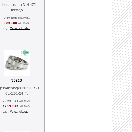
icherungsring DIN 472
J68x2,5
0,80 EUR
exkl. MwSt.
0,80 EUR
exkl. MwSt.
zzgl.
Versandkosten
30213
elrollenlager 30213 ISB
65x120x24,75
22,59 EUR
exkl. MwSt.
22,59 EUR
exkl. MwSt.
zzgl.
Versandkosten