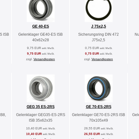
GE 40-ES
J 75x2,5
S ISB
Gelenklager GE40-ES ISB
Sicherungsring DIN 472
Nu
40x62x28
J75x2,5
9,75 EUR
0,75 EUR
exkl. MwSt.
exkl. MwSt.
9,75 EUR
0,75 EUR
exkl. MwSt.
exkl. MwSt.
zzgl.
Versandkosten
zzgl.
Versandkosten
GEG 35 ES-2RS
GE 70-ES-2RS
MB8,
Gelenklager GEG35-ES-2RS
Gelenklager GE70-ES-2RS ISB
Gel
ISB 35x62x35
70x105x49
10,40 EUR
26,55 EUR
exkl. MwSt.
exkl. MwSt.
10,40 EUR
26,55 EUR
exkl. MwSt.
exkl. MwSt.