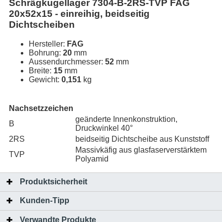
Schrägkugellager 7304-B-2RS-TVP FAG
20x52x15 - einreihig, beidseitig
Dichtscheiben
Hersteller:
FAG
Bohrung:
20
mm
Aussendurchmesser:
52
mm
Breite:
15
mm
Gewicht:
0,151
kg
Nachsetzzeichen
geänderte Innenkonstruktion,
B
Druckwinkel 40°
2RS
beidseitig Dichtscheibe aus Kunststoff
Massivkäfig aus glasfaserverstärktem
TVP
Polyamid
Produktsicherheit
Kunden-Tipp
Verwandte Produkte