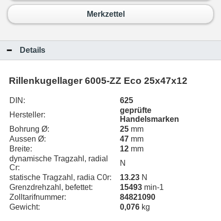
Merkzettel
Details
Rillenkugellager 6005-ZZ Eco 25x47x12
DIN:
625
geprüfte
Hersteller:
Handelsmarken
Bohrung Ø:
25
mm
Aussen Ø:
47
mm
Breite:
12
mm
dynamische Tragzahl, radial
N
Cr:
statische Tragzahl, radia C0r:
13.23
N
Grenzdrehzahl, befettet:
15493
min-1
Zolltarifnummer:
84821090
Gewicht:
0,076
kg