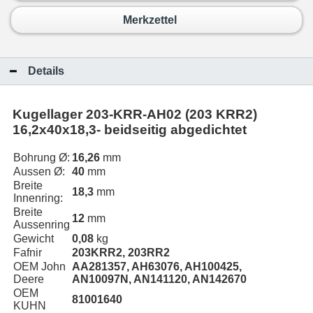
Merkzettel
Details
Kugellager 203-KRR-AH02 (203 KRR2)
16,2x40x18,3- beidseitig abgedichtet
Bohrung Ø:
16,26
mm
Aussen Ø:
40
mm
Breite
18,3
mm
Innenring:
Breite
12
mm
Aussenring
Gewicht
0,08
kg
Fafnir
203KRR2, 203RR2
OEM John
AA281357, AH63076, AH100425,
Deere
AN10097N, AN141120, AN142670
OEM
81001640
KUHN