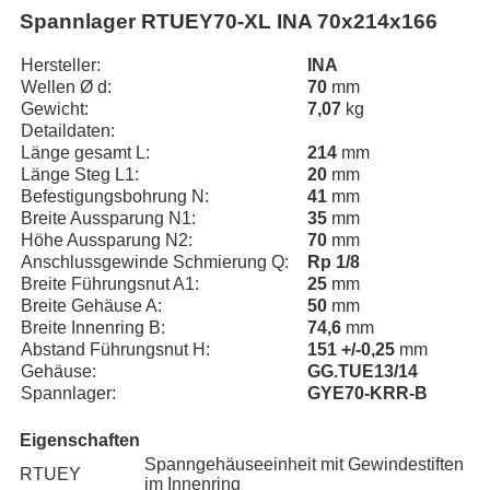
Spannlager RTUEY70-XL INA 70x214x166
Hersteller:
INA
Wellen Ø d:
70
mm
Gewicht:
7,07
kg
Detaildaten:
Länge gesamt L:
214
mm
Länge Steg L1:
20
mm
Befestigungsbohrung N:
41
mm
Breite Aussparung N1:
35
mm
Höhe Aussparung N2:
70
mm
Anschlussgewinde Schmierung Q:
Rp 1/8
Breite Führungsnut A1:
25
mm
Breite Gehäuse A:
50
mm
Breite Innenring B:
74,6
mm
Abstand Führungsnut H:
151 +/-0,25
mm
Gehäuse:
GG.TUE13/14
Spannlager:
GYE70-KRR-B
Eigenschaften
Spanngehäuseeinheit mit Gewindestiften
RTUEY
im Innenring