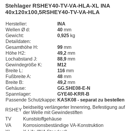
Stehlager RSHEY40-TV-VA-HLA-XL INA
40x120x100,5RSHEY40-TV-VA-HLA
Hersteller:
INA
Wellen Ø d:
40
mm
Gewicht:
0,925
kg
Detaildaten:
Gesamthöhe H:
99
mm
Höhe H2:
49,2
mm
Lochabstand J:
88,9
mm
Gewindegröße K:
M12
Breite L:
116
mm
Fußbreite A:
48
mm
Breite B:
49,2
mm
Gehäuse:
GG.SHE08-E-N
Spannlager:
GYE40-KRR-B
Passende Schutzkappe:
KASK08 - separat zu bestellen
beidseitig verlängerter Innenring, Befestigung auf
RSHEY
der Welle mit Gewindestiften
TV
Kunststoffgehäuse
VA
Korrosionsbeständige VA-Konstruktion