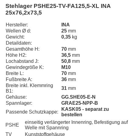
Stehlager PSHE25-TV-FA125,5-XL INA
25x76,2x73,5
Hersteller:
INA
Wellen Ø d:
25
mm
Gewicht:
0,35
kg
Detaildaten:
Gesamthöhe H:
70
mm
Höhe H2:
36,5
mm
Lochabstand J:
50,8
mm
Gewindegröße K:
M10
Breite L:
70
mm
Fußbreite A:
36
mm
Breite inkl. Klemmring
31
mm
B1:
Gehäuse:
GG.SHE05-E-N
Spannlager:
GRAE25-NPP-B
KASK05 - separat zu
Passende Schutzkappe:
bestellen
einseitig verlängerter Innenring, Befestigung auf
PSHE
Welle mit Spannring
TV
Kunststoffgehäuse