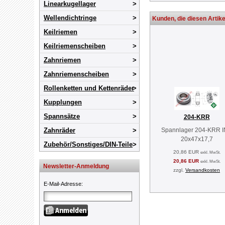
Linearkugellager
Wellendichtringe
Kunden, die diesen Artike
Keilriemen
Keilriemenscheiben
Zahnriemen
Zahnriemenscheiben
Rollenketten und Kettenräder
Kupplungen
Spannsätze
204-KRR
Zahnräder
Spannlager 204-KRR 
20x47x17,7
Zubehör/Sonstiges/DIN-Teile
20,86 EUR
exkl. MwSt.
20,86 EUR
exkl. MwSt.
Newsletter-Anmeldung
zzgl.
Versandkosten
E-Mail-Adresse
: