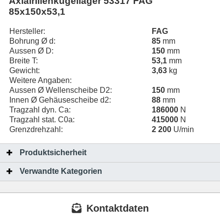
Axialrillenkugellager 53317 FAG
85x150x53,1
Hersteller:
FAG
Bohrung Ø d:
85
mm
Aussen Ø D:
150
mm
Breite T:
53,1
mm
Gewicht:
3,63
kg
Weitere Angaben:
Aussen Ø Wellenscheibe D2:
150
mm
Innen Ø Gehäusescheibe d2:
88
mm
Tragzahl dyn. Ca:
186000
N
Tragzahl stat. C0a:
415000
N
Grenzdrehzahl:
2 200
U/min
Produktsicherheit
Verwandte Kategorien
Kontaktdaten